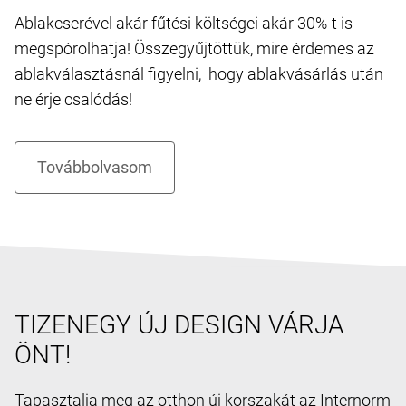
Ablakcserével akár fűtési költségei akár 30%-t is
megspórolhatja! Összegyűjtöttük, mire érdemes az
ablakválasztásnál figyelni, hogy ablakvásárlás után
ne érje csalódás!
TIZENEGY ÚJ DESIGN VÁRJA
ÖNT!
Tapasztalja meg az otthon új korszakát az Internorm