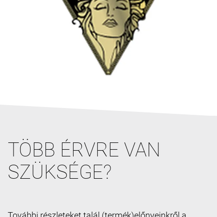
TÖBB ÉRVRE VAN
SZÜKSÉGE?
További részleteket talál (termék)előnyeinkről a