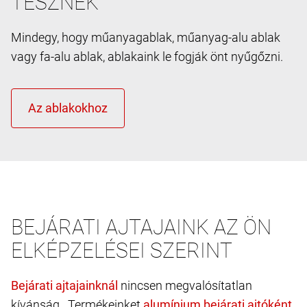
TESZNEK
Mindegy, hogy műanyagablak, műanyag-alu ablak
vagy fa-alu ablak, ablakaink le fogják önt nyűgőzni.
BEJÁRATI AJTAJAINK AZ ÖN
ELKÉPZELÉSEI SZERINT
nincsen megvalósítatlan
kívánság. Termékeinket