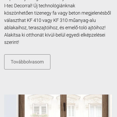
I-tec Decorral! Új technológiánknak
köszönhetően tizenegy fa vagy beton megjelenésből
választhat KF 410 vagy KF 310 műanyag-alu
ablakaihoz, teraszajtóihoz, és emelő-toló ajtóihoz!
Alakítsa ki otthonát kívül-belül egyedi elképzelései
szerint!