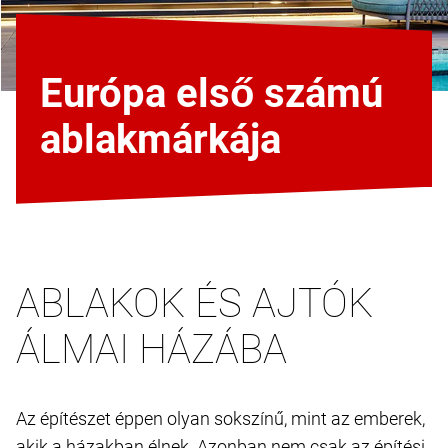
Európa első számú
ablakmárkája
ABLAKOK ÉS AJTÓK
ÁLMAI HÁZÁBA
Az építészet éppen olyan sokszínű, mint az emberek,
akik a házakban élnek. Azonban nem csak az építési