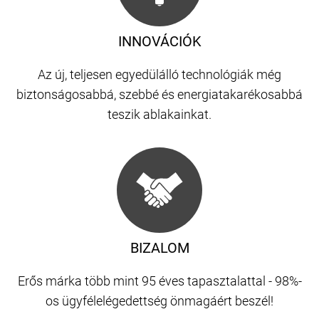
INNOVÁCIÓK
Az új, teljesen egyedülálló technológiák még
biztonságosabbá, szebbé és energiatakarékosabbá
teszik ablakainkat.
BIZALOM
Erős márka több mint 95 éves tapasztalattal - 98%-
os ügyfélelégedettség önmagáért beszél!