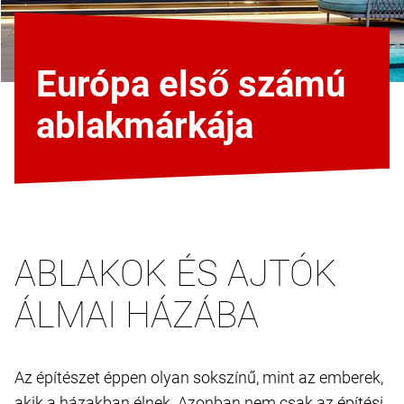
Európa első számú
ablakmárkája
ABLAKOK ÉS AJTÓK
ÁLMAI HÁZÁBA
Az építészet éppen olyan sokszínű, mint az emberek,
akik a házakban élnek. Azonban nem csak az építési