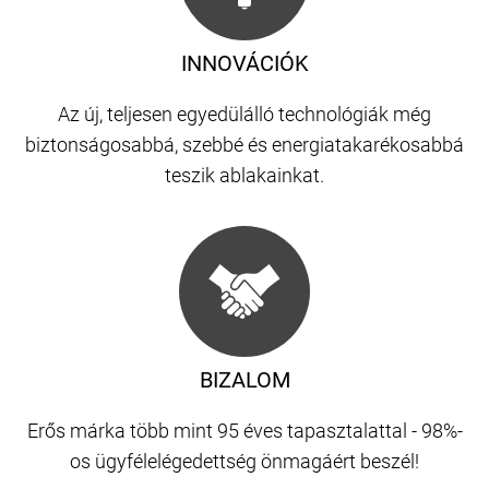
INNOVÁCIÓK
Az új, teljesen egyedülálló technológiák még
biztonságosabbá, szebbé és energiatakarékosabbá
teszik ablakainkat.
BIZALOM
Erős márka több mint 95 éves tapasztalattal - 98%-
os ügyfélelégedettség önmagáért beszél!