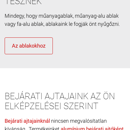
TESZNEK
Mindegy, hogy műanyagablak, műanyag-alu ablak
vagy fa-alu ablak, ablakaink le fogják önt nyűgőzni.
BEJÁRATI AJTAJAINK AZ ÖN
ELKÉPZELÉSEI SZERINT
nincsen megvalósítatlan
kívánság. Termékeinket