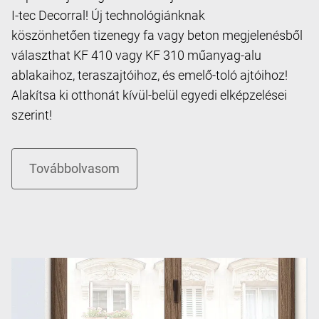
I-tec Decorral! Új technológiánknak
köszönhetően tizenegy fa vagy beton megjelenésből
választhat KF 410 vagy KF 310 műanyag-alu
ablakaihoz, teraszajtóihoz, és emelő-toló ajtóihoz!
Alakítsa ki otthonát kívül-belül egyedi elképzelései
szerint!