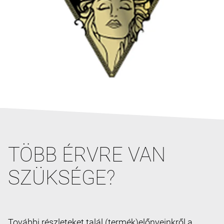
TÖBB ÉRVRE VAN
SZÜKSÉGE?
További részleteket talál (termék)előnyeinkről a