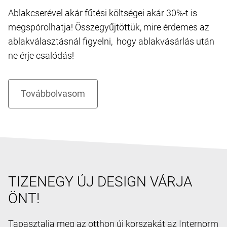
Ablakcserével akár fűtési költségei akár 30%-t is
megspórolhatja! Összegyűjtöttük, mire érdemes az
ablakválasztásnál figyelni, hogy ablakvásárlás után
ne érje csalódás!
TIZENEGY ÚJ DESIGN VÁRJA
ÖNT!
Tapasztalja meg az otthon új korszakát az Internorm