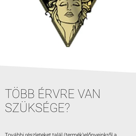
TÖBB ÉRVRE VAN
SZÜKSÉGE?
További részleteket talál (termék)előnyeinkről a