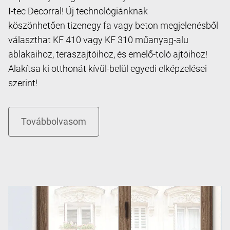
I-tec Decorral! Új technológiánknak
köszönhetően tizenegy fa vagy beton megjelenésből
választhat KF 410 vagy KF 310 műanyag-alu
ablakaihoz, teraszajtóihoz, és emelő-toló ajtóihoz!
Alakítsa ki otthonát kívül-belül egyedi elképzelései
szerint!