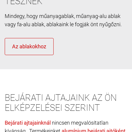
TESZNEK
Mindegy, hogy műanyagablak, műanyag-alu ablak
vagy fa-alu ablak, ablakaink le fogják önt nyűgőzni.
BEJÁRATI AJTAJAINK AZ ÖN
ELKÉPZELÉSEI SZERINT
nincsen megvalósítatlan
kívánság. Termékeinket