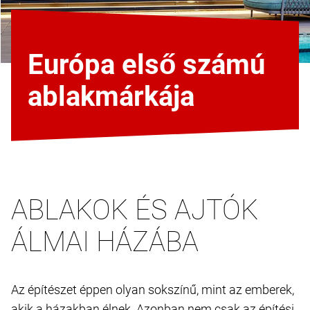
Európa első számú
ablakmárkája
ABLAKOK ÉS AJTÓK
ÁLMAI HÁZÁBA
Az építészet éppen olyan sokszínű, mint az emberek,
akik a házakban élnek. Azonban nem csak az építési