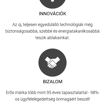
INNOVÁCIÓK
Az új, teljesen egyedülálló technológiák még
biztonságosabbá, szebbé és energiatakarékosabbá
teszik ablakainkat.
BIZALOM
Erős márka több mint 95 éves tapasztalattal - 98%-
os ügyfélelégedettség önmagáért beszél!