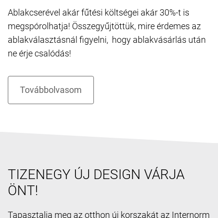
Ablakcserével akár fűtési költségei akár 30%-t is
megspórolhatja! Összegyűjtöttük, mire érdemes az
ablakválasztásnál figyelni, hogy ablakvásárlás után
ne érje csalódás!
TIZENEGY ÚJ DESIGN VÁRJA
ÖNT!
Tapasztalja meg az otthon új korszakát az Internorm