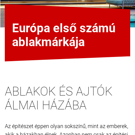
Európa első számú
ablakmárkája
ABLAKOK ÉS AJTÓK
ÁLMAI HÁZÁBA
Az építészet éppen olyan sokszínű, mint az emberek,
akik a házakban élnek. Azonban nem csak az építési