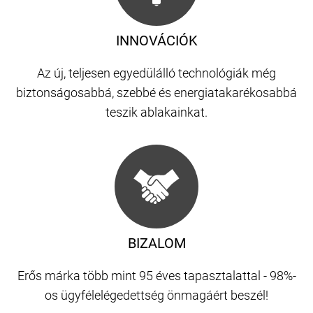
INNOVÁCIÓK
Az új, teljesen egyedülálló technológiák még
biztonságosabbá, szebbé és energiatakarékosabbá
teszik ablakainkat.
BIZALOM
Erős márka több mint 95 éves tapasztalattal - 98%-
os ügyfélelégedettség önmagáért beszél!