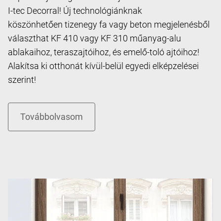
I-tec Decorral! Új technológiánknak
köszönhetően tizenegy fa vagy beton megjelenésből
választhat KF 410 vagy KF 310 műanyag-alu
ablakaihoz, teraszajtóihoz, és emelő-toló ajtóihoz!
Alakítsa ki otthonát kívül-belül egyedi elképzelései
szerint!