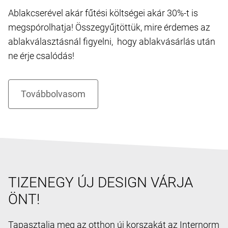
Ablakcserével akár fűtési költségei akár 30%-t is
megspórolhatja! Összegyűjtöttük, mire érdemes az
ablakválasztásnál figyelni, hogy ablakvásárlás után
ne érje csalódás!
TIZENEGY ÚJ DESIGN VÁRJA
ÖNT!
Tapasztalja meg az otthon új korszakát az Internorm