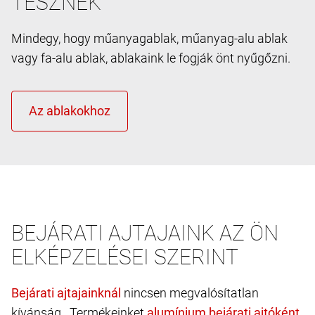
TESZNEK
Mindegy, hogy műanyagablak, műanyag-alu ablak
vagy fa-alu ablak, ablakaink le fogják önt nyűgőzni.
BEJÁRATI AJTAJAINK AZ ÖN
ELKÉPZELÉSEI SZERINT
nincsen megvalósítatlan
kívánság. Termékeinket