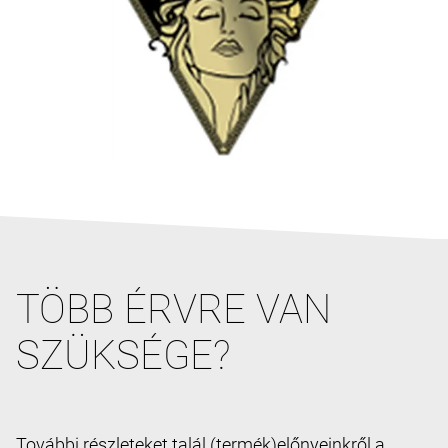
TÖBB ÉRVRE VAN
SZÜKSÉGE?
További részleteket talál (termék)előnyeinkről a