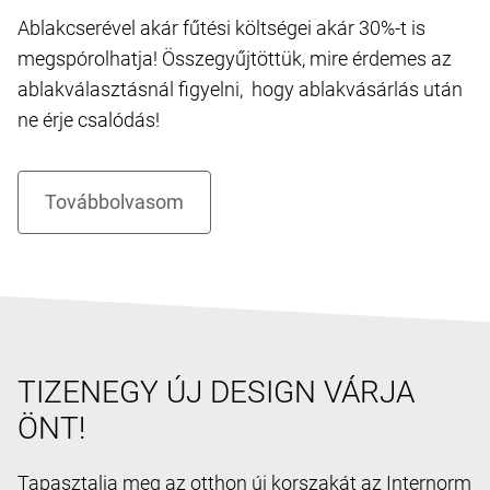
Ablakcserével akár fűtési költségei akár 30%-t is
megspórolhatja! Összegyűjtöttük, mire érdemes az
ablakválasztásnál figyelni, hogy ablakvásárlás után
ne érje csalódás!
TIZENEGY ÚJ DESIGN VÁRJA
ÖNT!
Tapasztalja meg az otthon új korszakát az Internorm