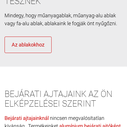
TESZNEK
Mindegy, hogy műanyagablak, műanyag-alu ablak
vagy fa-alu ablak, ablakaink le fogják önt nyűgőzni.
BEJÁRATI AJTAJAINK AZ ÖN
ELKÉPZELÉSEI SZERINT
nincsen megvalósítatlan
kívánság. Termékeinket