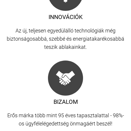
INNOVÁCIÓK
Az új, teljesen egyedülálló technológiák még
biztonságosabbá, szebbé és energiatakarékosabbá
teszik ablakainkat.
BIZALOM
Erős márka több mint 95 éves tapasztalattal - 98%-
os ügyfélelégedettség önmagáért beszél!