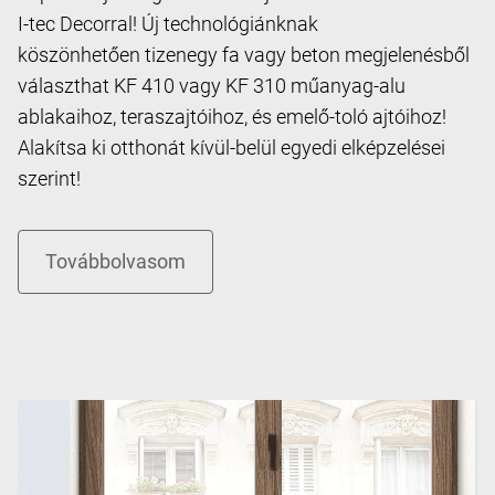
I-tec Decorral! Új technológiánknak
köszönhetően tizenegy fa vagy beton megjelenésből
választhat KF 410 vagy KF 310 műanyag-alu
ablakaihoz, teraszajtóihoz, és emelő-toló ajtóihoz!
Alakítsa ki otthonát kívül-belül egyedi elképzelései
szerint!