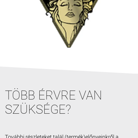
TÖBB ÉRVRE VAN
SZÜKSÉGE?
További részleteket talál (termék)előnyeinkről a