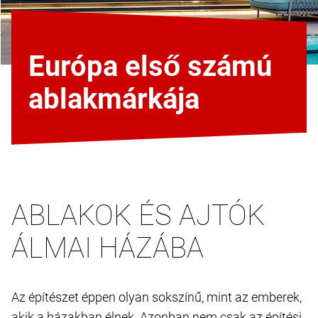
Európa első számú
ablakmárkája
ABLAKOK ÉS AJTÓK
ÁLMAI HÁZÁBA
Az építészet éppen olyan sokszínű, mint az emberek,
akik a házakban élnek. Azonban nem csak az építési