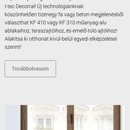
I-tec Decorral! Új technológiánknak
köszönhetően tizenegy fa vagy beton megjelenésből
választhat KF 410 vagy KF 310 műanyag-alu
ablakaihoz, teraszajtóihoz, és emelő-toló ajtóihoz!
Alakítsa ki otthonát kívül-belül egyedi elképzelései
szerint!