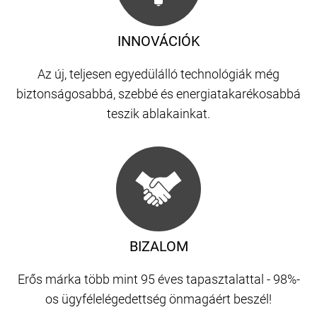
INNOVÁCIÓK
Az új, teljesen egyedülálló technológiák még
biztonságosabbá, szebbé és energiatakarékosabbá
teszik ablakainkat.
BIZALOM
Erős márka több mint 95 éves tapasztalattal - 98%-
os ügyfélelégedettség önmagáért beszél!