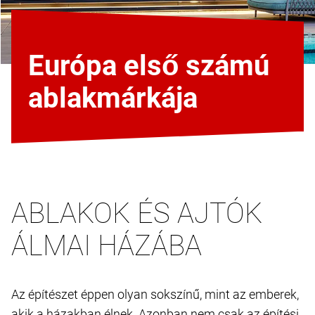
Európa első számú
ablakmárkája
ABLAKOK ÉS AJTÓK
ÁLMAI HÁZÁBA
Az építészet éppen olyan sokszínű, mint az emberek,
akik a házakban élnek. Azonban nem csak az építési