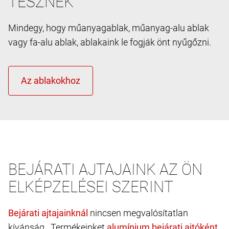
TESZNEK
Mindegy, hogy műanyagablak, műanyag-alu ablak
vagy fa-alu ablak, ablakaink le fogják önt nyűgőzni.
BEJÁRATI AJTAJAINK AZ ÖN
ELKÉPZELÉSEI SZERINT
nincsen megvalósítatlan
kívánság. Termékeinket