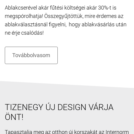
Ablakcserével akár fűtési költségei akár 30%-t is
megspórolhatja! Összegyűjtöttük, mire érdemes az
ablakválasztásnál figyelni, hogy ablakvásárlás után
ne érje csalódás!
TIZENEGY ÚJ DESIGN VÁRJA
ÖNT!
Tapasztalja meg az otthon új korszakát az Internorm