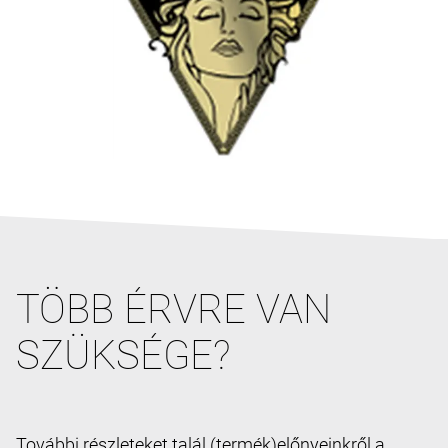
TÖBB ÉRVRE VAN
SZÜKSÉGE?
További részleteket talál (termék)előnyeinkről a