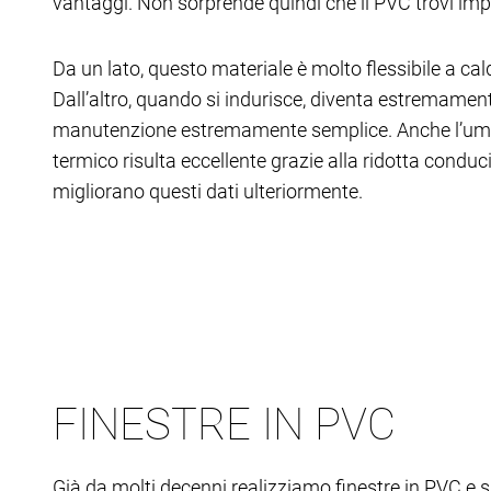
vantaggi. Non sorprende quindi che il PVC trovi impieg
Da un lato, questo materiale è molto flessibile a cal
Dall’altro, quando si indurisce, diventa estremament
manutenzione estremamente semplice. Anche l’umidi
termico risulta eccellente grazie alla ridotta conducib
migliorano questi dati ulteriormente.
FINESTRE IN PVC
Già da molti decenni realizziamo finestre in PVC e s