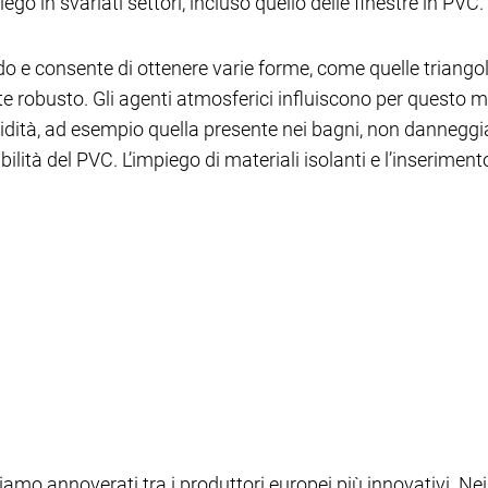
o in svariati settori, incluso quello delle finestre in PVC.
do e consente di ottenere varie forme, come quelle triangol
e robusto. Gli agenti atmosferici influiscono per questo mo
tà, ad esempio quella presente nei bagni, non danneggia 
ilità del PVC. L’impiego di materiali isolanti e l’inserimento
iamo annoverati tra i produttori europei più innovativi. Nei