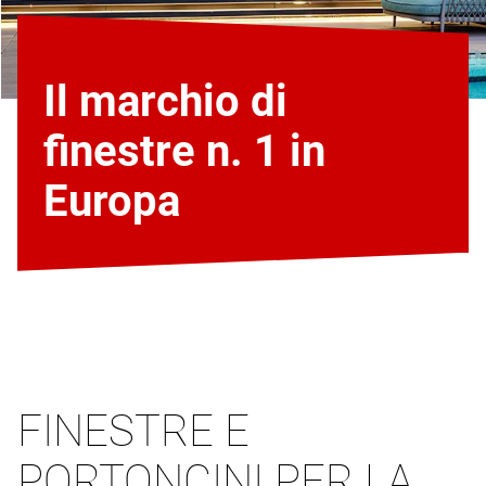
Il marchio di
finestre n. 1 in
Europa
FINESTRE E
PORTONCINI PER LA