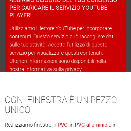
PER CARICARE IL SERVIZIO YOUTUBE
PLAYER!
Utilizziamo il lettore YouTube per incorporare
contenuti. Questo servizio può raccogliere dati
sulle tue attività. Accetta l’utilizzo di questo
servizio per visualizzare questi contenuti.
Ulteriori informazioni sono disponibili nella
nostra informativa sulla privacy.
Accetta i cookie e continua
OGNI FINESTRA È UN PEZZO
UNICO
Realizziamo finestre in
, in
o in