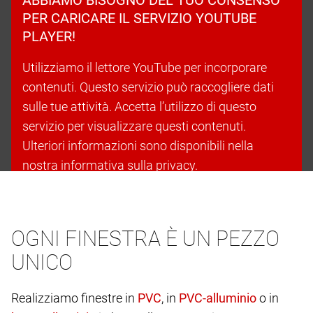
PER CARICARE IL SERVIZIO YOUTUBE
PLAYER!
Utilizziamo il lettore YouTube per incorporare
contenuti. Questo servizio può raccogliere dati
sulle tue attività. Accetta l’utilizzo di questo
servizio per visualizzare questi contenuti.
Ulteriori informazioni sono disponibili nella
nostra informativa sulla privacy.
Accetta i cookie e continua
OGNI FINESTRA È UN PEZZO
UNICO
Realizziamo finestre in
, in
o in