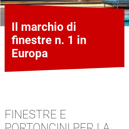
Il marchio di
finestre n. 1 in
Europa
FINESTRE E
PORTONCINI PER LA