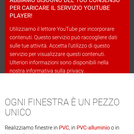
PER CARICARE IL SERVIZIO YOUTUBE
PLAYER!
Utilizziamo il lettore YouTube per incorporare
contenuti. Questo servizio può raccogliere dati
sulle tue attività. Accetta l’utilizzo di questo
servizio per visualizzare questi contenuti.
Ulteriori informazioni sono disponibili nella
nostra informativa sulla privacy.
Accetta i cookie e continua
OGNI FINESTRA È UN PEZZO
UNICO
Realizziamo finestre in
, in
o in