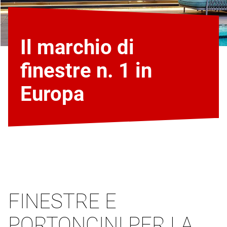
Il marchio di
finestre n. 1 in
Europa
FINESTRE E
PORTONCINI PER LA