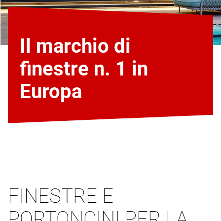
Il marchio di
finestre n. 1 in
Europa
FINESTRE E
PORTONCINI PER LA