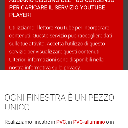
PER CARICARE IL SERVIZIO YOUTUBE
PLAYER!
Utilizziamo il lettore YouTube per incorporare
contenuti. Questo servizio può raccogliere dati
sulle tue attività. Accetta l’utilizzo di questo
servizio per visualizzare questi contenuti.
Ulteriori informazioni sono disponibili nella
nostra informativa sulla privacy.
Accetta i cookie e continua
OGNI FINESTRA È UN PEZZO
UNICO
Realizziamo finestre in
, in
o in