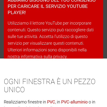
PER CARICARE IL SERVIZIO YOUTUBE
PLAYER!
Utilizziamo il lettore YouTube per incorporare
contenuti. Questo servizio può raccogliere dati
sulle tue attività. Accetta l’utilizzo di questo
servizio per visualizzare questi contenuti.
Ulteriori informazioni sono disponibili nella
nostra informativa sulla privacy.
Accetta i cookie e continua
OGNI FINESTRA È UN PEZZO
UNICO
Realizziamo finestre in
, in
o in