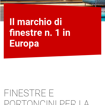
Il marchio di
finestre n. 1 in
Europa
FINESTRE E
PORTONCINI PER LA