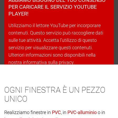
PER CARICARE IL SERVIZIO YOUTUBE
PLAYER!
Utilizziamo il lettore YouTube per incorporare
contenuti. Questo servizio può raccogliere dati
sulle tue attività. Accetta l’utilizzo di questo
servizio per visualizzare questi contenuti.
Ulteriori informazioni sono disponibili nella
nostra informativa sulla privacy.
Accetta i cookie e continua
OGNI FINESTRA È UN PEZZO
UNICO
Realizziamo finestre in
, in
o in