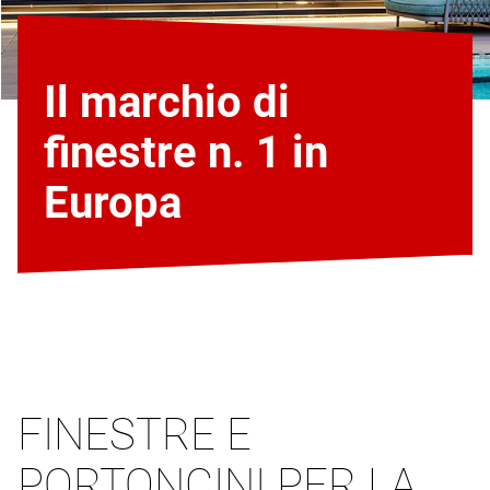
Il marchio di
finestre n. 1 in
Europa
FINESTRE E
PORTONCINI PER LA