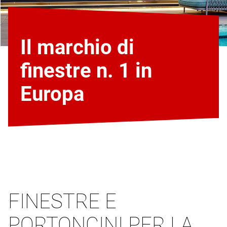
Il marchio di
finestre n. 1 in
Europa
FINESTRE E
PORTONCINI PER LA