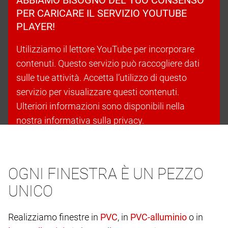
PER CARICARE IL SERVIZIO YOUTUBE
PLAYER!
Utilizziamo il lettore YouTube per incorporare
contenuti. Questo servizio può raccogliere dati
sulle tue attività. Accetta l’utilizzo di questo
servizio per visualizzare questi contenuti.
Ulteriori informazioni sono disponibili nella
nostra informativa sulla privacy.
Accetta i cookie e continua
OGNI FINESTRA È UN PEZZO
UNICO
Realizziamo finestre in
, in
o in