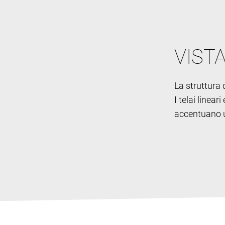
VIST
La struttura d
I telai linea
accentuano un