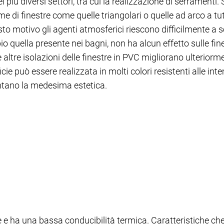
 più diversi settori, tra cui la realizzazione di serramenti.
me di finestre come quelle triangolari o quelle ad arco a t
o motivo gli agenti atmosferici riescono difficilmente a sc
 quella presente nei bagni, non ha alcun effetto sulle fine
 altre isolazioni delle finestre in PVC migliorano ulteriorme
icie può essere realizzata in molti colori resistenti alle in
entano la medesima estetica.
le e ha una bassa conducibilità termica. Caratteristiche che