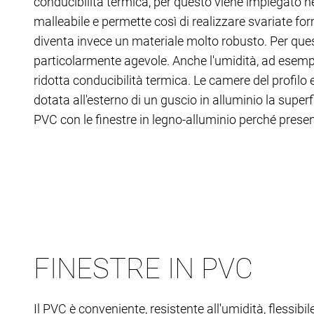
conducibilità termica, per questo viene impiegato nei
malleabile e permette così di realizzare svariate for
diventa invece un materiale molto robusto. Per quest
particolarmente agevole. Anche l'umidità, ad esempio
ridotta conducibilità termica. Le camere del profilo e
dotata all'esterno di un guscio in alluminio la superf
PVC con le finestre in legno-alluminio perché pres
FINESTRE IN PVC
Il PVC è conveniente, resistente all'umidità, flessibi