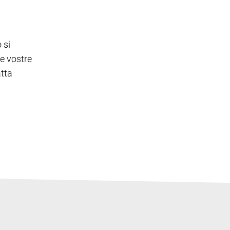
 si
le vostre
atta