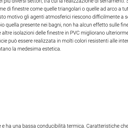
 più diversi settori, tra cui la realizzazione di serramenti.
me di finestre come quelle triangolari o quelle ad arco a t
o motivo gli agenti atmosferici riescono difficilmente a sc
 quella presente nei bagni, non ha alcun effetto sulle fine
 altre isolazioni delle finestre in PVC migliorano ulteriorme
icie può essere realizzata in molti colori resistenti alle in
entano la medesima estetica.
le e ha una bassa conducibilità termica. Caratteristiche che