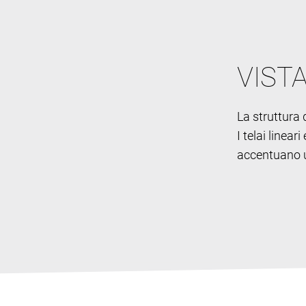
VIST
La struttura d
I telai linea
accentuano un