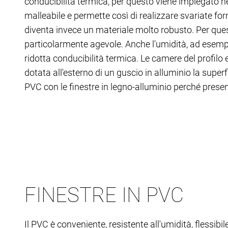
conducibilità termica, per questo viene impiegato nei
malleabile e permette così di realizzare svariate for
diventa invece un materiale molto robusto. Per quest
particolarmente agevole. Anche l'umidità, ad esempio
ridotta conducibilità termica. Le camere del profilo e
dotata all'esterno di un guscio in alluminio la superf
PVC con le finestre in legno-alluminio perché pres
FINESTRE IN PVC
Il PVC è conveniente, resistente all'umidità, flessibi