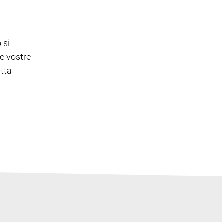
 si
le vostre
atta