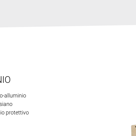
NIO
no-alluminio
 siano
io protettivo