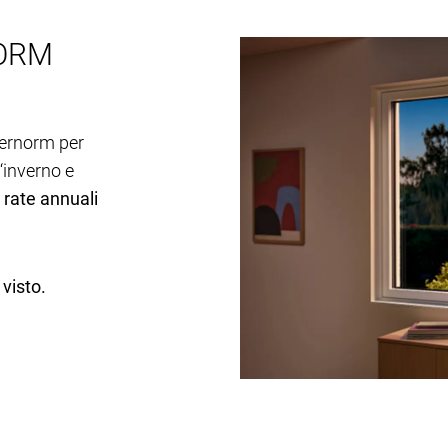
NORM
ternorm per
‘inverno e
0 rate annuali
 visto.