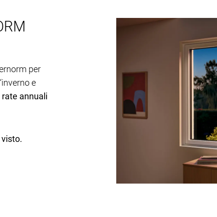
NORM
ternorm per
‘inverno e
0 rate annuali
 visto.