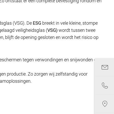
 Zo ontstaat er een complete bevestiging rondom en
idsglas (VSG). De
ESG
breekt in vele kleine, stompe
gelaagd veiligheidsglas (
VSG)
wordt tussen twee
en, blijft de opening gesloten en wordt het risico op
Ze beschermen tegen verwondingen en snijwonden -
en productie. Zo zorgen wij zelfstandig voor
raamoplossingen.