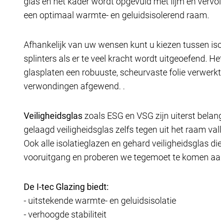
glas en het kader wordt opgevuld met lijm en verv
een optimaal warmte- en geluidsisolerend raam.
Afhankelijk van uw wensen kunt u kiezen tussen isol
splinters als er te veel kracht wordt uitgeoefend. He
glasplaten een robuuste, scheurvaste folie verwerkt. 
verwondingen afgewend. .
Veiligheidsglas
zoals ESG en VSG zijn uiterst belan
gelaagd veiligheidsglas zelfs tegen uit het raam val
Ook alle isolatieglazen en gehard veiligheidsglas d
vooruitgang en proberen we tegemoet te komen aan
De I-tec Glazing biedt:
- uitstekende warmte- en geluidsisolatie
- verhoogde stabiliteit