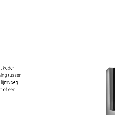
t kader
ning tussen
 lijmvoeg
t of een