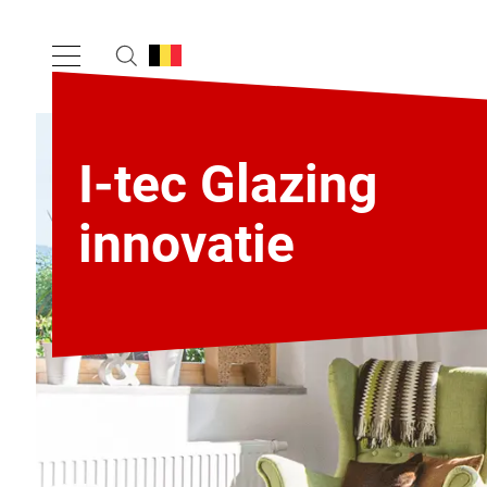
I-tec Glazing
innovatie