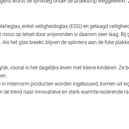
olgens wordt de lijmvoeg onder de afdekstrip weggewerkt.
atieglas, enkel veiligheidsglas (ESG) en gelaagd veilighe
t risico op letsel door snijwonden is daarom zeer laag. Bij 
Als het glas breekt, blijven de splinters aan de folie plakk
grijk, vooral in het dagelijks leven met kleine kinderen. 
len.
ie in Internorm producten worden ingebouwd, komen uit eig
 de trend naar innovatieve en sterk warmte-isolerende 