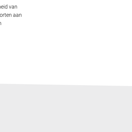
heid van
oorten aan
n