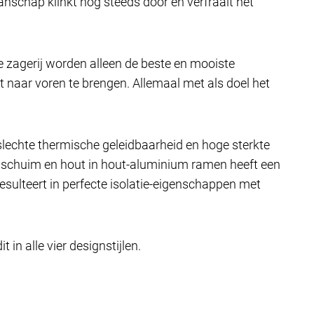
chap klinkt nog steeds door en verfraait het
de zagerij worden alleen de beste en mooiste
t naar voren te brengen. Allemaal met als doel het
 slechte thermische geleidbaarheid en hoge sterkte
h schuim en hout in hout-aluminium ramen heeft een
sulteert in perfecte isolatie-eigenschappen met
 alle vier designstijlen.