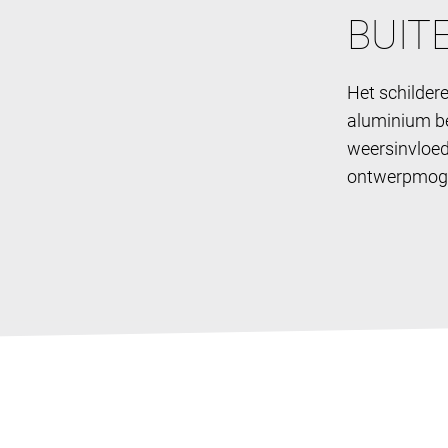
BUIT
Het schilder
aluminium be
weersinvloede
ontwerpmoge