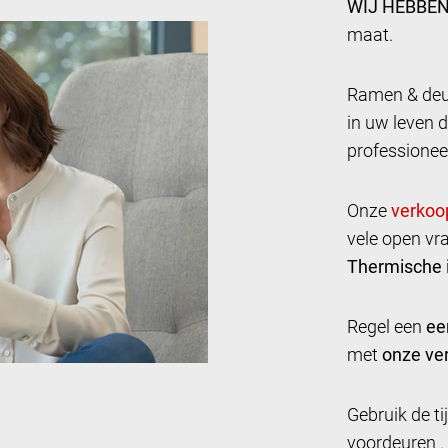
WIJ HEBBEN
maat.
Ramen & deur
in uw leven d
professionee
Onze
vele open vr
Thermische i
Regel een
ee
met
onze ver
Gebruik de t
voordeuren .