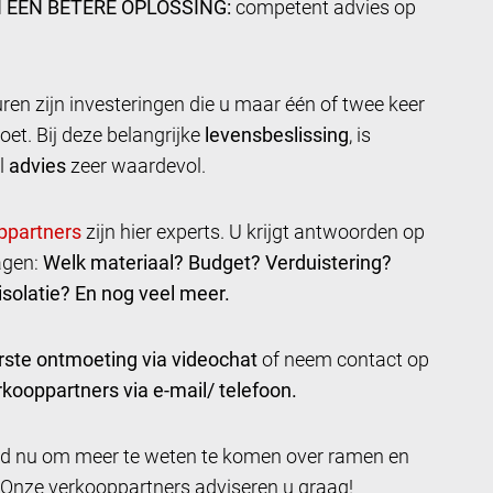
 EEN BETERE OPLOSSING:
competent advies op
en zijn investeringen die u maar één of twee keer
oet. Bij deze belangrijke
levensbeslissing
, is
l
advies
zeer waardevol.
zijn hier experts. U krijgt antwoorden op
agen:
Welk materiaal? Budget? Verduistering?
solatie? En nog veel meer.
rste ontmoeting via videochat
of neem contact op
kooppartners via e-mail/ telefoon.
ijd nu om meer te weten te komen over ramen en
 Onze verkooppartners adviseren u graag!