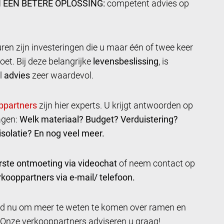
 EEN BETERE OPLOSSING:
competent advies op
en zijn investeringen die u maar één of twee keer
oet. Bij deze belangrijke
levensbeslissing
, is
l
advies
zeer waardevol.
zijn hier experts. U krijgt antwoorden op
agen:
Welk materiaal? Budget? Verduistering?
solatie? En nog veel meer.
rste ontmoeting via videochat
of neem contact op
kooppartners via e-mail/ telefoon.
ijd nu om meer te weten te komen over ramen en
 Onze verkooppartners adviseren u graag!