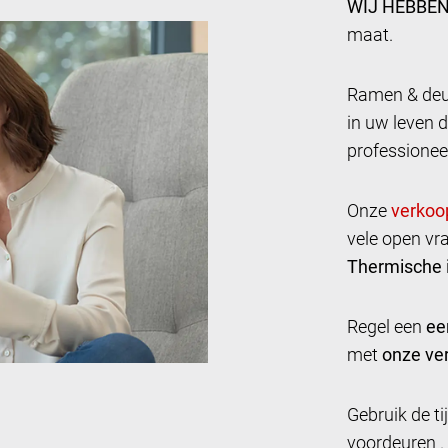
WIJ HEBBEN
maat.
Ramen & deur
in uw leven d
professionee
Onze
vele open vr
Thermische i
Regel een
ee
met
onze ver
Gebruik de t
voordeuren .