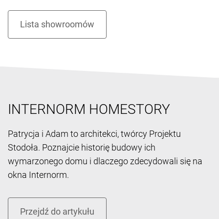
Serdecznie zapraszamy do naszego nowoczesnego
Showroomu w Warszawie przy ulicy Wołoskiej 9a.
Na żywo przekonasz się o słynnej w całej Europie
jakości produktów austriackiej marki Internorm!
INTERNORM HOMESTORY
Patrycja i Adam to architekci, twórcy Projektu
Stodoła. Poznajcie historię budowy ich