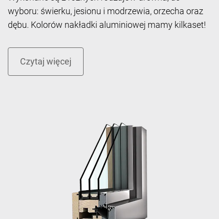
CZYTAJ WIĘCEJ
Znasz już nasze okna drewniano-aluminiowe?
Wykonane są z różnych rodzajów drewna, do
wyboru: świerku, jesionu i modrzewia, orzecha oraz
dębu. Kolorów nakładki aluminiowej mamy kilkaset!