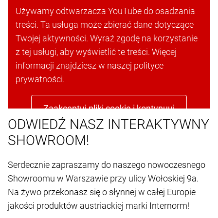
POTRZEBUJEMY TWOJEJ ZGODY, ABY
ZAŁADOWAĆ USŁUGĘ YOUTUBE PLAYER!
Używamy odtwarzacza YouTube do osadzania
treści. Ta usługa może zbierać dane dotyczące
Twojej aktywności. Wyraź zgodę na korzystanie
z tej usługi, aby wyświetlić te treści. Więcej
informacji znajdziesz w naszej polityce
prywatności.
Zaakceptuj pliki cookie i kontynuuj
ODWIEDŹ NASZ INTERAKTYWNY
SHOWROOM!