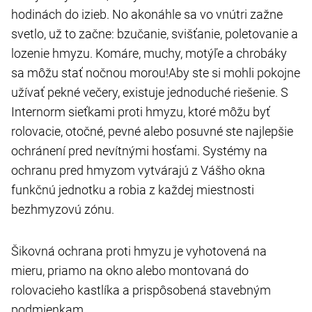
hodinách do izieb. No akonáhle sa vo vnútri zažne
svetlo, už to začne: bzučanie, svišťanie, poletovanie a
lozenie hmyzu. Komáre, muchy, motýľe a chrobáky
sa môžu stať nočnou morou!Aby ste si mohli pokojne
užívať pekné večery, existuje jednoduché riešenie. S
Internorm sieťkami proti hmyzu, ktoré môžu byť
rolovacie, otočné, pevné alebo posuvné ste najlepšie
ochránení pred nevítnými hosťami. Systémy na
ochranu pred hmyzom vytvárajú z Vášho okna
funkčnú jednotku a robia z každej miestnosti
bezhmyzovú zónu.
Šikovná ochrana proti hmyzu je vyhotovená na
mieru, priamo na okno alebo montovaná do
rolovacieho kastlíka a prispôsobená stavebným
podmienkam.