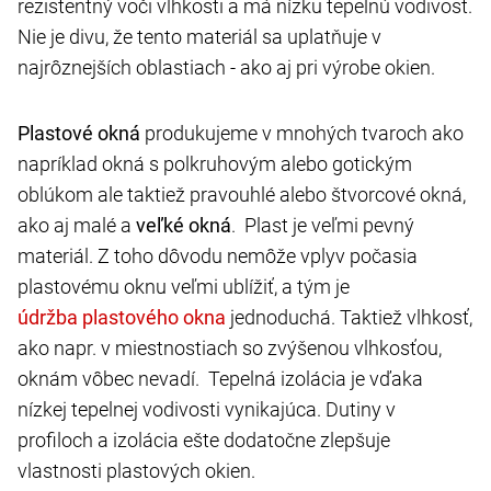
rezistentný voči vlhkosti a má nízku tepelnú vodivosť.
Nie je divu, že tento materiál sa uplatňuje v
najrôznejších oblastiach - ako aj pri výrobe okien.
Plastové okná
produkujeme v mnohých tvaroch ako
napríklad okná s polkruhovým alebo gotickým
oblúkom ale taktiež pravouhlé alebo štvorcové okná,
ako aj malé a
veľké okná
. Plast je veľmi pevný
materiál. Z toho dôvodu nemôže vplyv počasia
plastovému oknu veľmi ublížiť, a tým je
jednoduchá. Taktiež vlhkosť,
ako napr. v miestnostiach so zvýšenou vlhkosťou,
oknám vôbec nevadí. Tepelná izolácia je vďaka
nízkej tepelnej vodivosti vynikajúca. Dutiny v
profiloch a izolácia ešte dodatočne zlepšuje
vlastnosti plastových okien.