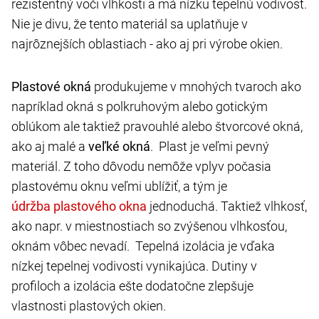
rezistentný voči vlhkosti a má nízku tepelnú vodivosť.
Nie je divu, že tento materiál sa uplatňuje v
najrôznejších oblastiach - ako aj pri výrobe okien.
Plastové okná
produkujeme v mnohých tvaroch ako
napríklad okná s polkruhovým alebo gotickým
oblúkom ale taktiež pravouhlé alebo štvorcové okná,
ako aj malé a
veľké okná
. Plast je veľmi pevný
materiál. Z toho dôvodu nemôže vplyv počasia
plastovému oknu veľmi ublížiť, a tým je
jednoduchá. Taktiež vlhkosť,
ako napr. v miestnostiach so zvýšenou vlhkosťou,
oknám vôbec nevadí. Tepelná izolácia je vďaka
nízkej tepelnej vodivosti vynikajúca. Dutiny v
profiloch a izolácia ešte dodatočne zlepšuje
vlastnosti plastových okien.