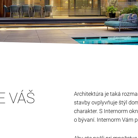
E VÁŠ
Architektúra je taká rozman
stavby ovplyvňuje štýl do
charakter. S Internorm ok
o bývaní. Internorm Vám p