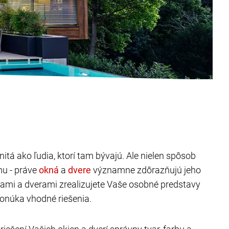
itá ako ľudia, ktorí tam bývajú. Ale nielen spôsob
mu - práve
a
významne zdôrazňujú jeho
nami a dverami zrealizujete Vaše osobné predstavy
onúka vhodné riešenia.