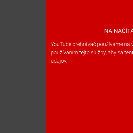
NA NAČÍT
YouTube prehrávač používame na vk
používaním tejto služby, aby sa te
údajov.