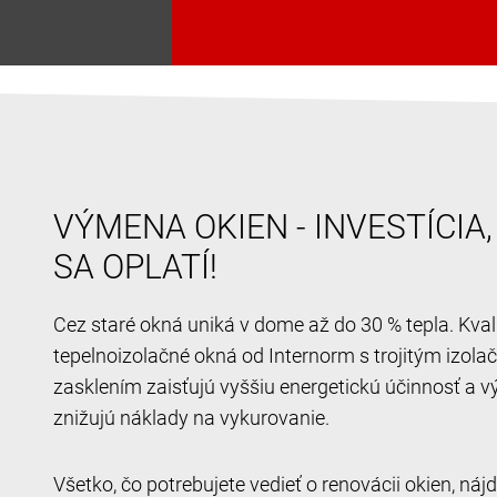
VÝMENA OKIEN - INVESTÍCIA
SA OPLATÍ!
Cez staré okná uniká v dome až do 30 % tepla. Kval
tepelnoizolačné okná od Internorm s trojitým izol
zasklením zaisťujú vyššiu energetickú účinnosť a v
znižujú náklady na vykurovanie.
Všetko, čo potrebujete vedieť o renovácii okien, ná