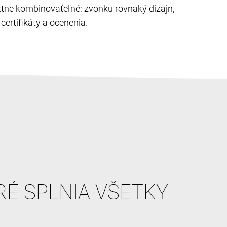
ektne kombinovaťeľné: zvonku rovnaký dizajn,
ertifikáty a ocenenia.
RÉ SPLNIA VŠETKY