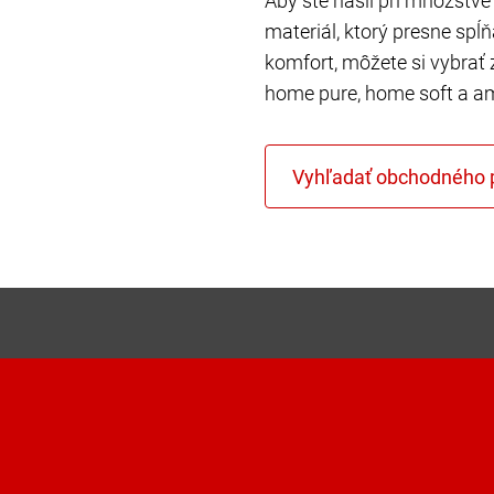
Aby ste našli pri množstve 
materiál, ktorý presne spĺ
komfort, môžete si vybrať 
home pure, home soft a a