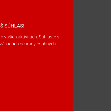
Š SÚHLAS!
vašich aktivitách. Súhlaste s
ch zásadách ochrany osobných