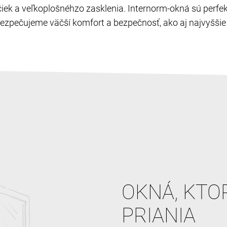
ľučiek a veľkoplošnéhzo zasklenia. Internorm-okná sú perf
zpečujeme väčší komfort a bezpečnosť, ako aj najvyššie c
OKNÁ, KTO
PRIANIA