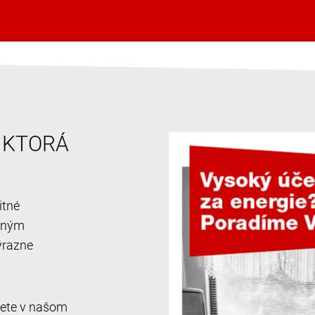
, KTORÁ
itné
ačným
ýrazne
jdete v našom