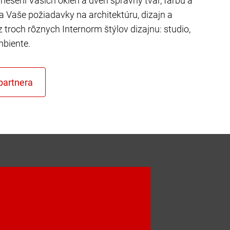
riešení Vašich okien a dverí správny tvar, farbu a
ňa Vaše požiadavky na architektúru, dizajn a
z troch rôznych Internorm štýlov dizajnu: studio,
mbiente.