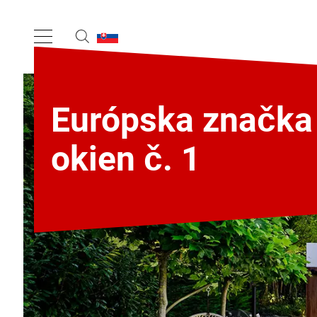
Európska značka
okien č. 1