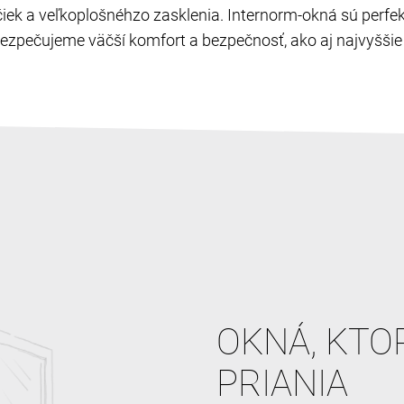
ľučiek a veľkoplošnéhzo zasklenia. Internorm-okná sú perf
zpečujeme väčší komfort a bezpečnosť, ako aj najvyššie c
OKNÁ, KTO
PRIANIA