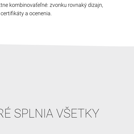
ektne kombinovaťeľné: zvonku rovnaký dizajn,
ertifikáty a ocenenia.
RÉ SPLNIA VŠETKY