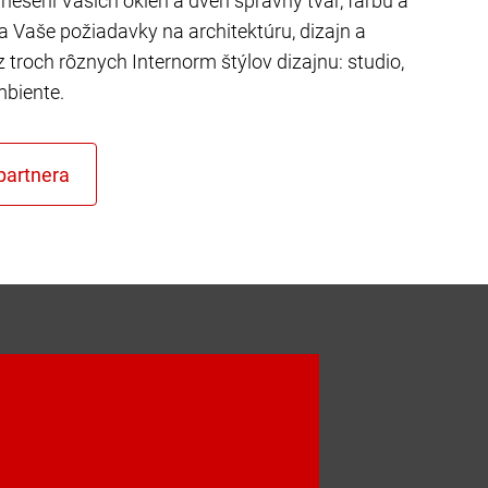
riešení Vašich okien a dverí správny tvar, farbu a
ňa Vaše požiadavky na architektúru, dizajn a
z troch rôznych Internorm štýlov dizajnu: studio,
mbiente.