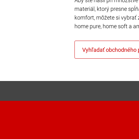
Aby ste našli pri množstve 
materiál, ktorý presne spĺ
komfort, môžete si vybrať 
home pure, home soft a a