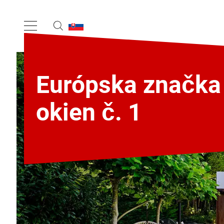
Európska značka
okien č. 1