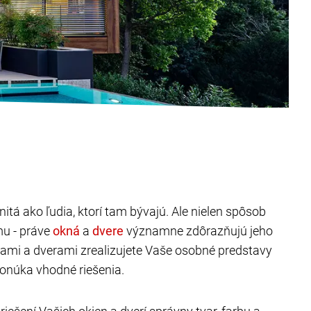
itá ako ľudia, ktorí tam bývajú. Ale nielen spôsob
mu - práve
a
významne zdôrazňujú jeho
nami a dverami zrealizujete Vaše osobné predstavy
onúka vhodné riešenia.