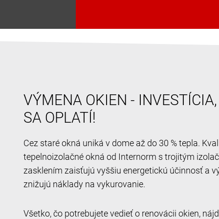
VÝMENA OKIEN - INVESTÍCIA
SA OPLATÍ!
Cez staré okná uniká v dome až do 30 % tepla. Kval
tepelnoizolačné okná od Internorm s trojitým izol
zasklením zaisťujú vyššiu energetickú účinnosť a v
znižujú náklady na vykurovanie.
Všetko, čo potrebujete vedieť o renovácii okien, ná