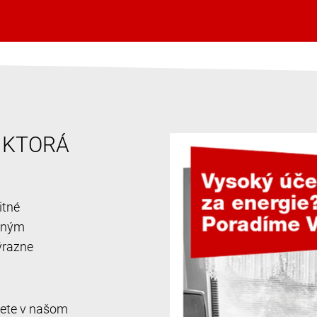
, KTORÁ
itné
ačným
ýrazne
jdete v našom