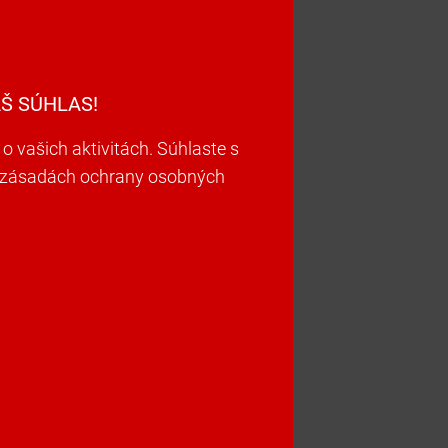
Š SÚHLAS!
vašich aktivitách. Súhlaste s
ch zásadách ochrany osobných