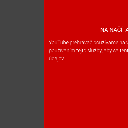
NA NAČÍT
YouTube prehrávač používame na vk
používaním tejto služby, aby sa te
údajov.