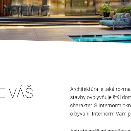
E VÁŠ
Architektúra je taká rozman
stavby ovplyvňuje štýl do
charakter. S Internorm ok
o bývaní. Internorm Vám p