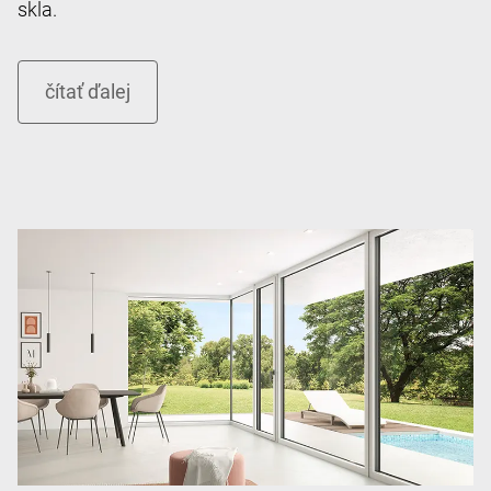
skla.