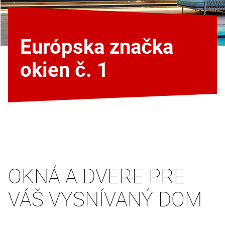
Európska značka
okien č. 1
OKNÁ A DVERE PRE
VÁŠ VYSNÍVANÝ DOM