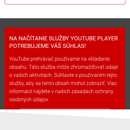
NA NAČÍTANIE SLUŽBY YOUTUBE PLAYER
POTREBUJEME VÁŠ SÚHLAS!
YouTube prehrávač používame na vkladanie
obsahu. Táto služba môže zhromažďovať údaje
o vašich aktivitách. Súhlaste s používaním tejto
služby, aby sa tento obsah mohol zobraziť. Viac
informácií nájdete v našich zásadách ochrany
osobných údajov.
Prijať súbory cookie a pokračovať