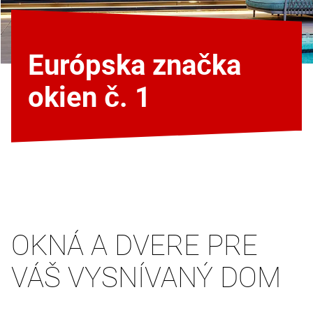
Európska značka
okien č. 1
OKNÁ A DVERE PRE
VÁŠ VYSNÍVANÝ DOM