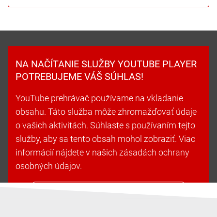
NA NAČÍTANIE SLUŽBY YOUTUBE PLAYER
POTREBUJEME VÁŠ SÚHLAS!
YouTube prehrávač používame na vkladanie
obsahu. Táto služba môže zhromažďovať údaje
o vašich aktivitách. Súhlaste s používaním tejto
služby, aby sa tento obsah mohol zobraziť. Viac
informácií nájdete v našich zásadách ochrany
osobných údajov.
Prijať súbory cookie a pokračovať