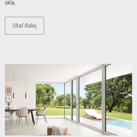
skla.