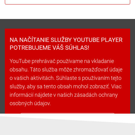
NA NAČÍTANIE SLUŽBY YOUTUBE PLAYER
POTREBUJEME VÁŠ SÚHLAS!
YouTube prehrávač používame na vkladanie
obsahu. Táto služba môže zhromažďovať údaje
o vašich aktivitách. Súhlaste s používaním tejto
služby, aby sa tento obsah mohol zobraziť. Viac
informácií nájdete v našich zásadách ochrany
osobných údajov.
Prijať súbory cookie a pokračovať