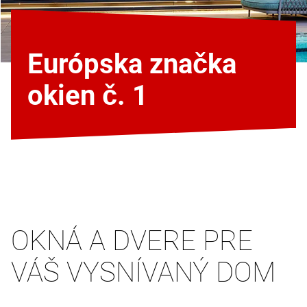
Európska značka
okien č. 1
OKNÁ A DVERE PRE
VÁŠ VYSNÍVANÝ DOM