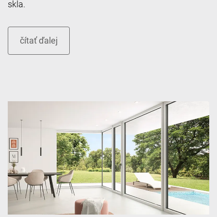
skla.