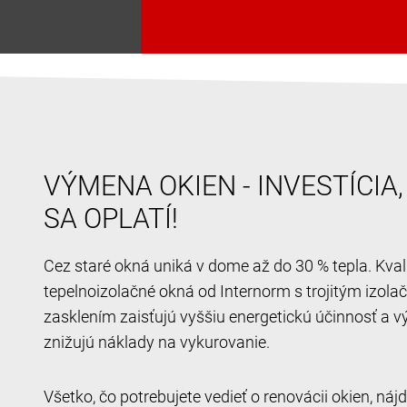
VÝMENA OKIEN - INVESTÍCIA
SA OPLATÍ!
Cez staré okná uniká v dome až do 30 % tepla. Kval
tepelnoizolačné okná od Internorm s trojitým izol
zasklením zaisťujú vyššiu energetickú účinnosť a v
znižujú náklady na vykurovanie.
Všetko, čo potrebujete vedieť o renovácii okien, ná