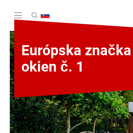
Európska značka
okien č. 1