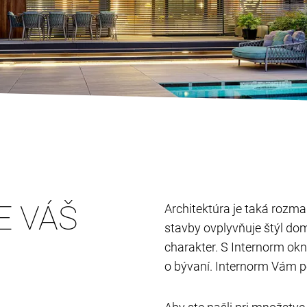
E VÁŠ
Architektúra je taká rozman
stavby ovplyvňuje štýl do
charakter. S Internorm ok
o bývaní. Internorm Vám p