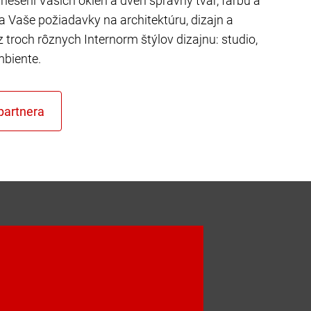
riešení Vašich okien a dverí správny tvar, farbu a
ňa Vaše požiadavky na architektúru, dizajn a
z troch rôznych Internorm štýlov dizajnu: studio,
mbiente.