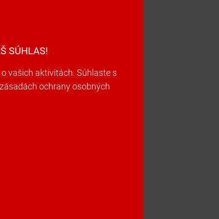
Š SÚHLAS!
vašich aktivitách. Súhlaste s
ch zásadách ochrany osobných