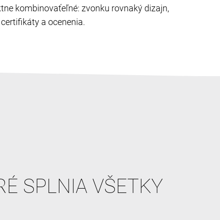
ektne kombinovaťeľné: zvonku rovnaký dizajn,
ertifikáty a ocenenia.
RÉ SPLNIA VŠETKY