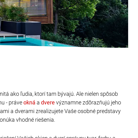
itá ako ľudia, ktorí tam bývajú. Ale nielen spôsob
mu - práve
a
významne zdôrazňujú jeho
nami a dverami zrealizujete Vaše osobné predstavy
onúka vhodné riešenia.