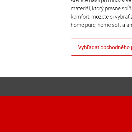
Aby ste našli pri množstve 
materiál, ktorý presne spĺ
komfort, môžete si vybrať 
home pure, home soft a a