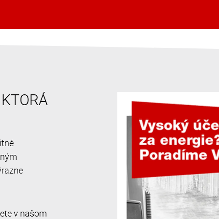
, KTORÁ
itné
ačným
ýrazne
jdete v našom