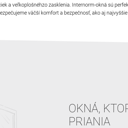
ľučiek a veľkoplošnéhzo zasklenia. Internorm-okná sú perf
zpečujeme väčší komfort a bezpečnosť, ako aj najvyššie c
OKNÁ, KTO
PRIANIA