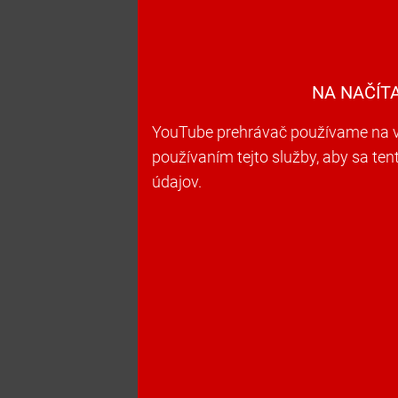
NA NAČÍT
YouTube prehrávač používame na vk
používaním tejto služby, aby sa te
údajov.