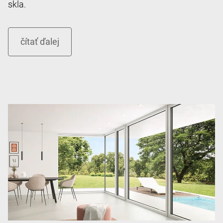
skla.