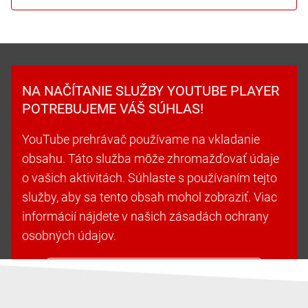
NA NAČÍTANIE SLUŽBY YOUTUBE PLAYER
POTREBUJEME VÁŠ SÚHLAS!
YouTube prehrávač používame na vkladanie
obsahu. Táto služba môže zhromažďovať údaje
o vašich aktivitách. Súhlaste s používaním tejto
služby, aby sa tento obsah mohol zobraziť. Viac
informácií nájdete v našich zásadách ochrany
osobných údajov.
Prijať súbory cookie a pokračovať