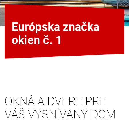
Európska značka
okien č. 1
OKNÁ A DVERE PRE
VÁŠ VYSNÍVANÝ DOM