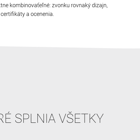
ektne kombinovaťeľné: zvonku rovnaký dizajn,
ertifikáty a ocenenia.
RÉ SPLNIA VŠETKY