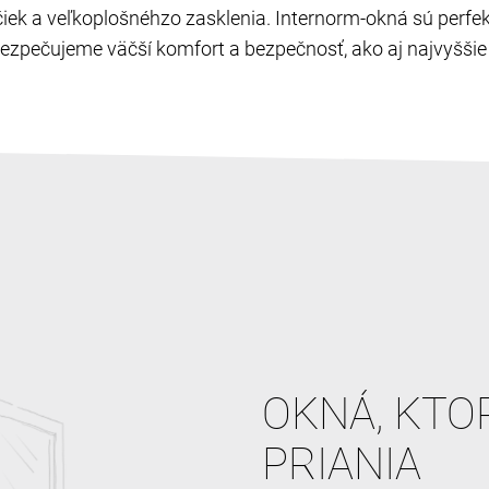
ľučiek a veľkoplošnéhzo zasklenia. Internorm-okná sú perf
zpečujeme väčší komfort a bezpečnosť, ako aj najvyššie c
OKNÁ, KTO
PRIANIA