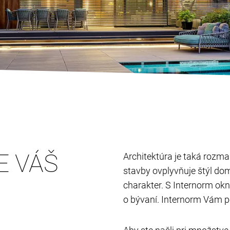
E VÁŠ
Architektúra je taká rozman
stavby ovplyvňuje štýl do
charakter. S Internorm ok
o bývaní. Internorm Vám p