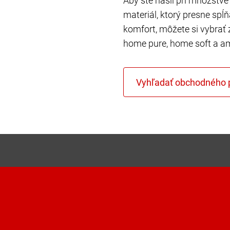
Aby ste našli pri množstve 
materiál, ktorý presne spĺ
komfort, môžete si vybrať 
home pure, home soft a a