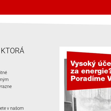
, KTORÁ
itné
ačným
ýrazne
jdete v našom