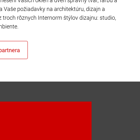
riešení Vašich okien a dverí správny tvar, farbu a
ňa Vaše požiadavky na architektúru, dizajn a
z troch rôznych Internorm štýlov dizajnu: studio,
mbiente.