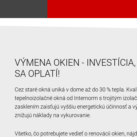
VÝMENA OKIEN - INVESTÍCIA
SA OPLATÍ!
Cez staré okná uniká v dome až do 30 % tepla. Kval
tepelnoizolačné okná od Internorm s trojitým izol
zasklením zaisťujú vyššiu energetickú účinnosť a v
znižujú náklady na vykurovanie.
Všetko, čo potrebujete vedieť o renovácii okien, ná