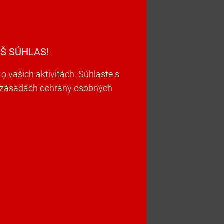
Š SÚHLAS!
vašich aktivitách. Súhlaste s
ch zásadách ochrany osobných