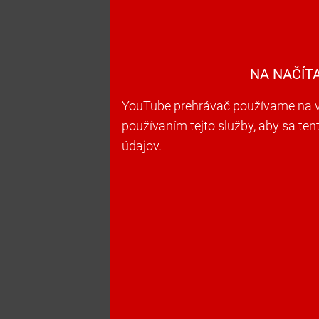
NA NAČÍT
YouTube prehrávač používame na vk
používaním tejto služby, aby sa te
údajov.