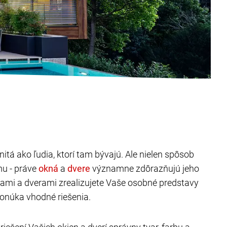
itá ako ľudia, ktorí tam bývajú. Ale nielen spôsob
mu - práve
a
významne zdôrazňujú jeho
nami a dverami zrealizujete Vaše osobné predstavy
onúka vhodné riešenia.