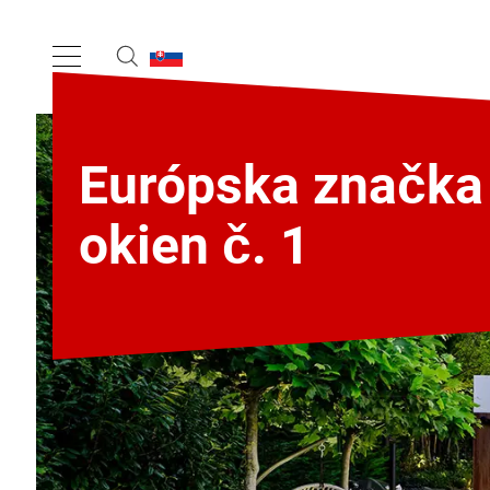
Európska značka
okien č. 1