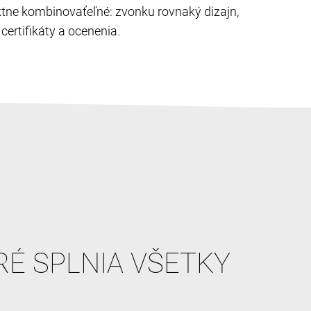
ektne kombinovaťeľné: zvonku rovnaký dizajn,
ertifikáty a ocenenia.
RÉ SPLNIA VŠETKY