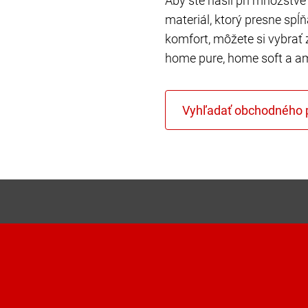
Aby ste našli pri množstve 
materiál, ktorý presne spĺ
komfort, môžete si vybrať 
home pure, home soft a a