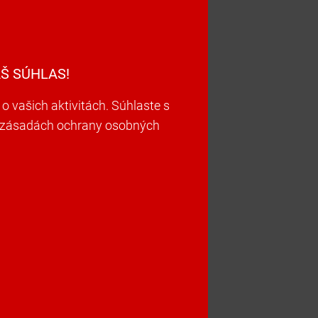
Š SÚHLAS!
vašich aktivitách. Súhlaste s
ch zásadách ochrany osobných