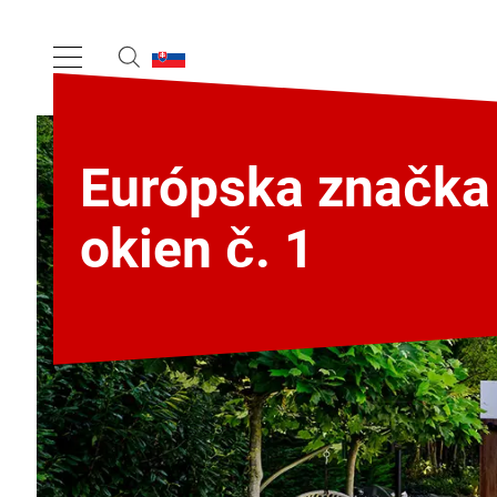
Európska značka
okien č. 1