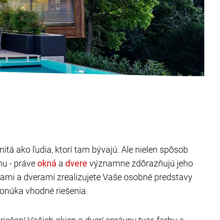
itá ako ľudia, ktorí tam bývajú. Ale nielen spôsob
mu - práve
a
významne zdôrazňujú jeho
nami a dverami zrealizujete Vaše osobné predstavy
onúka vhodné riešenia.