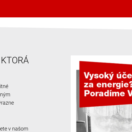
, KTORÁ
itné
ačným
ýrazne
jdete v našom