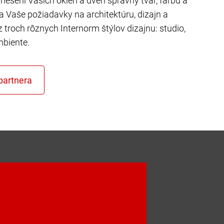
riešení Vašich okien a dverí správny tvar, farbu a
ňa Vaše požiadavky na architektúru, dizajn a
z troch rôznych Internorm štýlov dizajnu: studio,
mbiente.