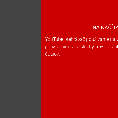
NA NAČÍT
YouTube prehrávač používame na vk
používaním tejto služby, aby sa te
údajov.