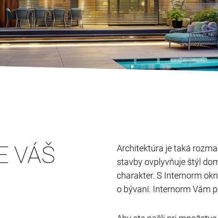
E VÁŠ
Architektúra je taká rozman
stavby ovplyvňuje štýl do
charakter. S Internorm ok
o bývaní. Internorm Vám p