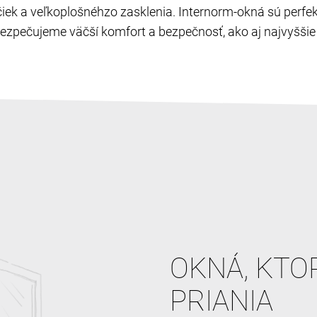
ľučiek a veľkoplošnéhzo zasklenia. Internorm-okná sú perf
zpečujeme väčší komfort a bezpečnosť, ako aj najvyššie c
OKNÁ, KTO
PRIANIA