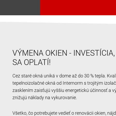
VÝMENA OKIEN - INVESTÍCIA
SA OPLATÍ!
Cez staré okná uniká v dome až do 30 % tepla. Kval
tepelnoizolačné okná od Internorm s trojitým izol
zasklením zaisťujú vyššiu energetickú účinnosť a v
znižujú náklady na vykurovanie.
Všetko, čo potrebujete vedieť o renovácii okien, ná