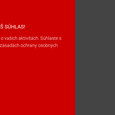
Š SÚHLAS!
vašich aktivitách. Súhlaste s
ch zásadách ochrany osobných