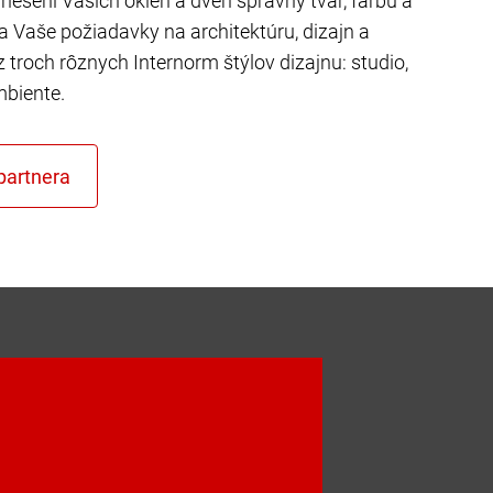
riešení Vašich okien a dverí správny tvar, farbu a
ňa Vaše požiadavky na architektúru, dizajn a
z troch rôznych Internorm štýlov dizajnu: studio,
mbiente.