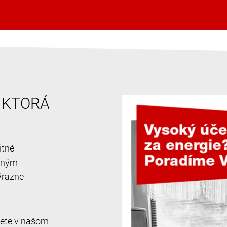
, KTORÁ
itné
ačným
ýrazne
jdete v našom