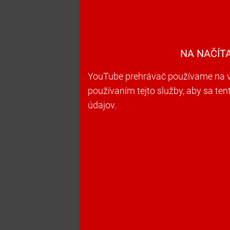
NA NAČÍT
YouTube prehrávač používame na vk
používaním tejto služby, aby sa te
údajov.