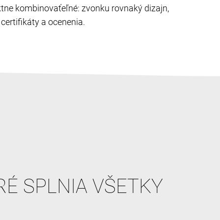
ektne kombinovaťeľné: zvonku rovnaký dizajn,
ertifikáty a ocenenia.
RÉ SPLNIA VŠETKY