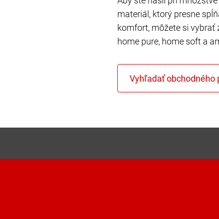
Aby ste našli pri množstve 
materiál, ktorý presne spĺ
komfort, môžete si vybrať 
home pure, home soft a a