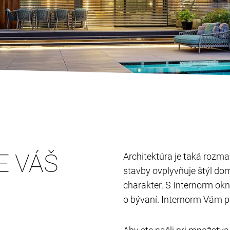
E VÁŠ
Architektúra je taká rozman
stavby ovplyvňuje štýl do
charakter. S Internorm ok
o bývaní. Internorm Vám p