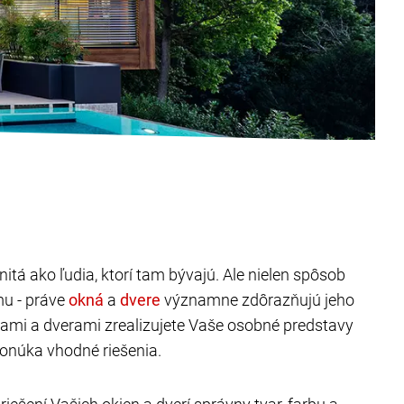
itá ako ľudia, ktorí tam bývajú. Ale nielen spôsob
mu - práve
a
významne zdôrazňujú jeho
nami a dverami zrealizujete Vaše osobné predstavy
onúka vhodné riešenia.