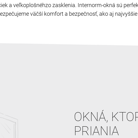
ľučiek a veľkoplošnéhzo zasklenia. Internorm-okná sú perf
zpečujeme väčší komfort a bezpečnosť, ako aj najvyššie c
OKNÁ, KTO
PRIANIA