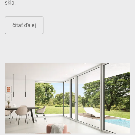
skla.