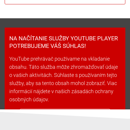
NA NAČÍTANIE SLUŽBY YOUTUBE PLAYER
POTREBUJEME VÁŠ SÚHLAS!
YouTube prehrávač používame na vkladanie
obsahu. Táto služba môže zhromažďovať údaje
o vašich aktivitách. Súhlaste s používaním tejto
služby, aby sa tento obsah mohol zobraziť. Viac
informácií nájdete v našich zásadách ochrany
osobných údajov.
Prijať súbory cookie a pokračovať