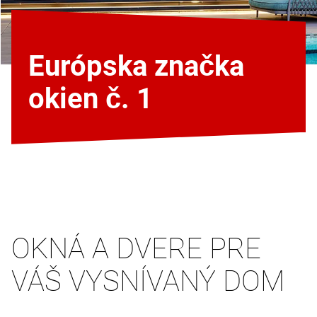
Európska značka
okien č. 1
OKNÁ A DVERE PRE
VÁŠ VYSNÍVANÝ DOM