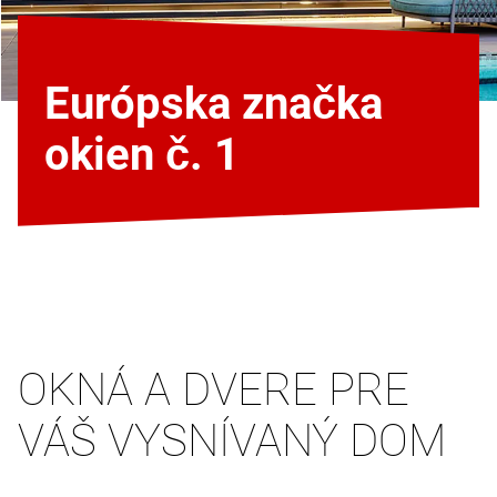
Európska značka
okien č. 1
OKNÁ A DVERE PRE
VÁŠ VYSNÍVANÝ DOM