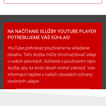
NA NAČÍTANIE SLUŽBY YOUTUBE PLAYER
POTREBUJEME VÁŠ SÚHLAS!
YouTube prehrávač používame na vkladanie
obsahu. Táto služba môže zhromažďovať údaje
o vašich aktivitách. Súhlaste s používaním tejto
služby, aby sa tento obsah mohol zobraziť. Viac
informácií nájdete v našich zásadách ochrany
osobných údajov.
Prijať súbory cookie a pokračovať