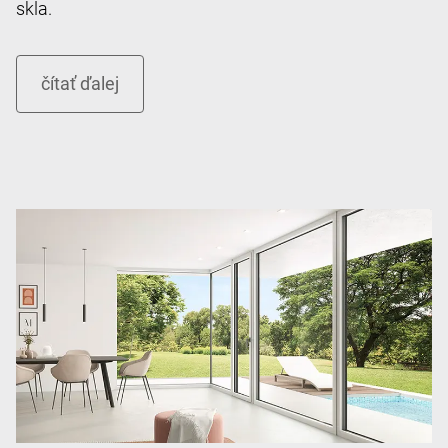
skla.