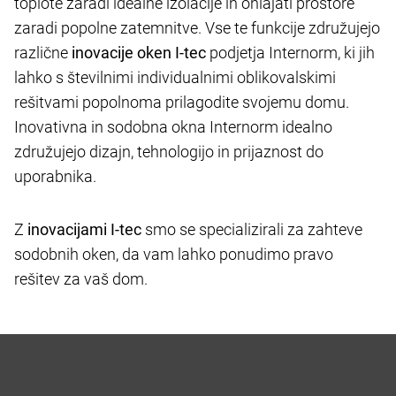
toplote zaradi idealne izolacije in ohlajati prostore
zaradi popolne zatemnitve. Vse te funkcije združujejo
različne
inovacije oken I-tec
podjetja Internorm, ki jih
lahko s številnimi individualnimi oblikovalskimi
rešitvami popolnoma prilagodite svojemu domu.
Inovativna in sodobna okna Internorm idealno
združujejo dizajn, tehnologijo in prijaznost do
uporabnika.
Z
inovacijami I-tec
smo se specializirali za zahteve
sodobnih oken, da vam lahko ponudimo pravo
rešitev za vaš dom.