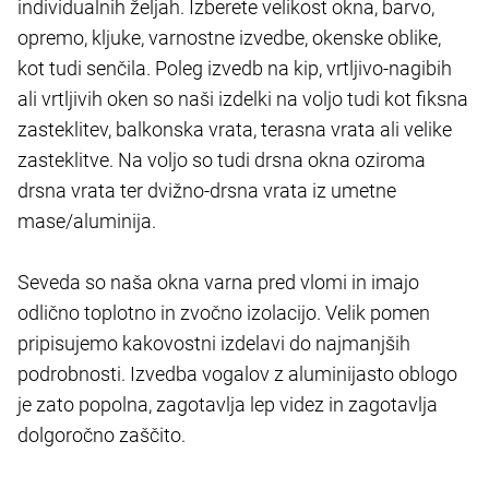
individualnih željah. Izberete velikost okna, barvo,
opremo, kljuke, varnostne izvedbe, okenske oblike,
kot tudi senčila. Poleg izvedb na kip, vrtljivo-nagibih
ali vrtljivih oken so naši izdelki na voljo tudi kot fiksna
zasteklitev, balkonska vrata, terasna vrata ali velike
zasteklitve. Na voljo so tudi drsna okna oziroma
drsna vrata ter dvižno-drsna vrata iz umetne
mase/aluminija.
Seveda so naša okna varna pred vlomi in imajo
odlično toplotno in zvočno izolacijo. Velik pomen
pripisujemo kakovostni izdelavi do najmanjših
podrobnosti. Izvedba vogalov z aluminijasto oblogo
je zato popolna, zagotavlja lep videz in zagotavlja
dolgoročno zaščito.