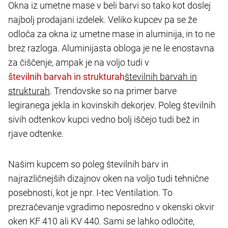
Okna iz umetne mase v beli barvi so tako kot doslej
najbolj prodajani izdelek. Veliko kupcev pa se že
odloča za okna iz umetne mase in aluminija, in to ne
brez razloga. Aluminijasta obloga je ne le enostavna
za čiščenje, ampak je na voljo tudi v
številnih barvah in
strukturah
. Trendovske so na primer barve
legiranega jekla in kovinskih dekorjev. Poleg številnih
sivih odtenkov kupci vedno bolj iščejo tudi bež in
rjave odtenke.
Našim kupcem so poleg številnih barv in
najrazličnejših dizajnov oken na voljo tudi tehnične
posebnosti, kot je npr. I-tec Ventilation. To
prezračevanje vgradimo neposredno v okenski okvir
oken KF 410 ali KV 440. Sami se lahko odločite,