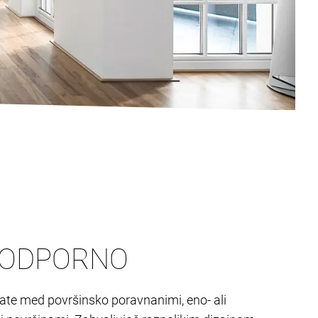
N ODPORNO
irate med površinsko poravnanimi, eno- ali