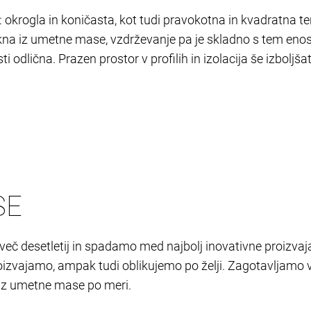
: okrogla in koničasta, kot tudi pravokotna in kvadratna 
kna iz umetne mase, vzdrževanje pa je skladno s tem enos
i odlična. Prazen prostor v profilih in izolacija še izbolj
SE
č desetletij in spadamo med najbolj inovativne proizvaja
oizvajamo, ampak tudi oblikujemo po želji. Zagotavljamo 
a iz umetne mase po meri.