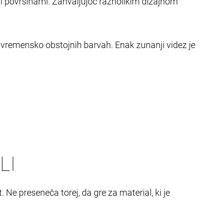
enimi površinami. Zahvaljujoč raznolikim dizajnom
 vremensko obstojnih barvah. Enak zunanji videz je
LI
Ne preseneča torej, da gre za material, ki je