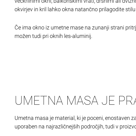
večkrilnimi okni, balkonskimi vrati, drsnimi ali dviž
okvirjev in kril lahko okna natančno prilagodite stilu
Če ima okno iz umetne mase na zunanji strani pritr
možen tudi pri oknih les-aluminij.
UMETNA MASA JE PRA
Umetna masa je material, ki je poceni, enostaven za
uporaben na najrazličnejših področjih, tudi v proizv