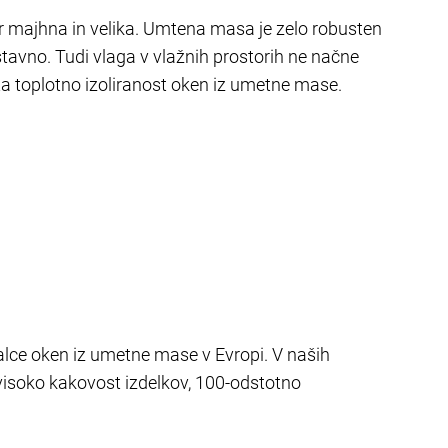
ter majhna in velika. Umtena masa je zelo robusten
tavno. Tudi vlaga v vlažnih prostorih ne načne
šata toplotno izoliranost oken iz umetne mase.
lce oken iz umetne mase v Evropi. V naših
visoko kakovost izdelkov, 100-odstotno