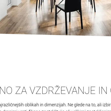
VNO ZA VZDRŽEVANJE I
azličnejših oblikah in dimenzijah. Ne glede na to, ali izb