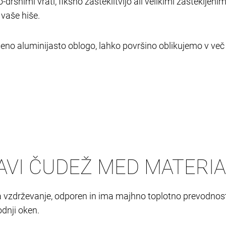
no-drsnimi vrati, fiksno zasteklitvijo ali velikimi zasteklj
 vaše hiše.
jeno aluminijasto oblogo, lahko površino oblikujemo v več
VI ČUDEŽ MED MATERIA
 vzdrževanje, odporen in ima majhno toplotno prevodnost. 
odnji oken.