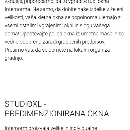
vzdušje, priporočamo, da tu vgradite tudi okna
Internorma. Ne samo, da dobite naše izdelke v želeni
velikosti, vaša kletna okna se popolnoma ujemajo z
vsemi ostalimi vgrajenimi okni in slogu vašega
doma! Upoštevajte pa, da okna iz umetne mase niso
vedno odobrena zaradi gradbenih predpisov.
Prosimo vas, da se obrnete na lokalni organ za
gradnjo.
STUDIOXL -
PREDIMENZIONIRANA OKNA
Internorm proizvaja velike in individualne