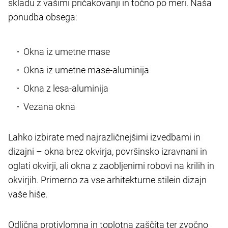
skladu z vašimi pričakovanji in točno po meri. Naša
ponudba obsega:
Okna iz umetne mase
Okna iz umetne mase-aluminija
Okna z lesa-aluminija
Vezana okna
Lahko izbirate med najrazličnejšimi izvedbami in
dizajni – okna brez okvirja, površinsko izravnani in
oglati okvirji, ali okna z zaobljenimi robovi na krilih in
okvirjih. Primerno za vse arhitekturne stile
in dizajn
vaše hiše.
Odlična protivlomna in toplotna zaščita ter zvočno