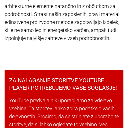
arhitekturne elemente natančno in z občutkom za
podrobnosti. Strast naših zaposlenih, pravi materiali,
edinstvene proizvodne metode zagotavljajo izdelek,
ki je ne samo lep in energetsko varčen, ampak tudi
izpolnjuje najvišje zahteve v vseh podrobnostih.
ZA NALAGANJE STORITVE YOUTUBE
PLAYER POTREBUJEMO VAŠE SOGLASJE!
YouTube predvajalnik uporabljamo za vdelavo
vsebine. Ta storitev lahko zbira podatke o vaših
dejavnostih. Prosimo, da se strinjate z uporabo te
storitve, da si lahko ogledate to vsebino. Več