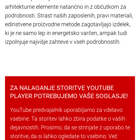
arhitekturne elemente natančno in z občutkom za
podrobnosti. Strast naših zaposlenih, pravi materiali,
edinstvene proizvodne metode zagotavljajo izdelek,
ki je ne samo lep in energetsko varčen, ampak tudi
izpolnjuje najvišje zahteve v vseh podrobnostih.
ZA NALAGANJE STORITVE YOUTUBE
PLAYER POTREBUJEMO VAŠE SOGLASJE!
YouTube predvajalnik uporabljamo za vdelavo
vsebine. Ta storitev lahko zbira podatke o vaših
dejavnostih. Prosimo, da se strinjate z uporabo te
storitve, da si lahko ogledate to vsebino. Več