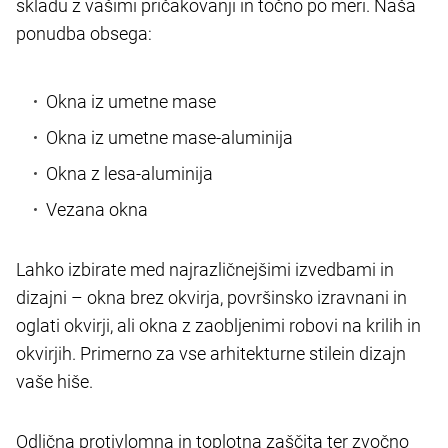
skladu z vašimi pričakovanji in točno po meri. Naša
ponudba obsega:
Okna iz umetne mase
Okna iz umetne mase-aluminija
Okna z lesa-aluminija
Vezana okna
Lahko izbirate med najrazličnejšimi izvedbami in
dizajni – okna brez okvirja, površinsko izravnani in
oglati okvirji, ali okna z zaobljenimi robovi na krilih in
okvirjih. Primerno za vse arhitekturne stile
in dizajn
vaše hiše.
Odlična protivlomna in toplotna zaščita ter zvočno