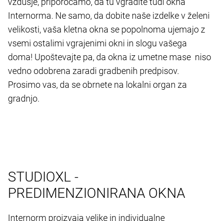
vzdušje, priporočamo, da tu vgradite tudi okna
Internorma. Ne samo, da dobite naše izdelke v želeni
velikosti, vaša kletna okna se popolnoma ujemajo z
vsemi ostalimi vgrajenimi okni in slogu vašega
doma! Upoštevajte pa, da okna iz umetne mase niso
vedno odobrena zaradi gradbenih predpisov.
Prosimo vas, da se obrnete na lokalni organ za
gradnjo.
STUDIOXL -
PREDIMENZIONIRANA OKNA
Internorm proizvaja velike in individualne