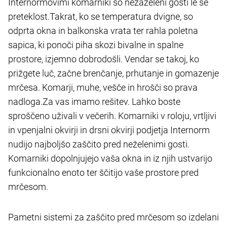
Internormovimi komarniki so nezaželeni gosti le še
preteklost.Takrat, ko se temperatura dvigne, so
odprta okna in balkonska vrata ter rahla poletna
sapica, ki ponoči piha skozi bivalne in spalne
prostore, izjemno dobrodošli. Vendar se takoj, ko
prižgete luč, začne brenčanje, prhutanje in gomazenje
mrčesa. Komarji, muhe, vešče in hrošči so prava
nadloga.Za vas imamo rešitev. Lahko boste
sproščeno uživali v večerih. Komarniki v roloju, vrtljivi
in vpenjalni okvirji in drsni okvirji podjetja Internorm
nudijo najboljšo zaščito pred neželenimi gosti.
Komarniki dopolnjujejo vaša okna in iz njih ustvarijo
funkcionalno enoto ter ščitijo vaše prostore pred
mrčesom.
Pametni sistemi za zaščito pred mrčesom so izdelani