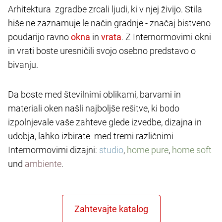
Arhitektura zgradbe zrcali ljudi, ki v njej živijo. Stila
hiše ne zaznamuje le način gradnje - značaj bistveno
poudarijo ravno
in
. Z Internormovimi okni
in vrati boste uresničili svojo osebno predstavo o
bivanju.
Da boste med številnimi oblikami, barvami in
materiali oken našli najboljše rešitve, ki bodo
izpolnjevale vaše zahteve glede izvedbe, dizajna in
udobja, lahko izbirate med tremi različnimi
Internormovimi dizajni:
studio
,
home pure
,
home soft
und
ambiente
.