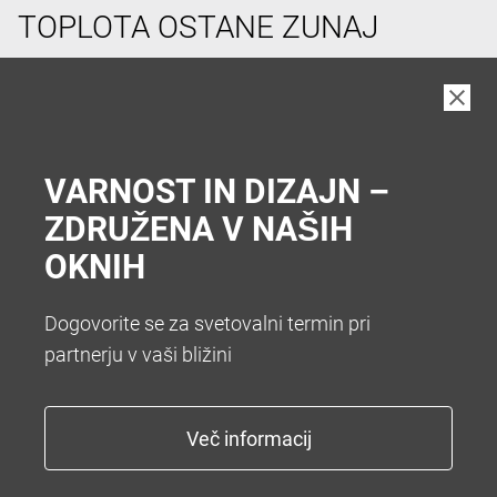
TOPLOTA OSTANE ZUNAJ
V vročih poletnih dneh si pogosto želimo hladen
prostor v hiši. Da vam zato ni treba hoditi v klet vam
nudimo številne sisteme za senčenje. Želite popolno
zatemnitev z roletami ali optimalno zatemnitev z
VARNOST IN DIZAJN –
zunanjimi žaluzijami.
ZDRUŽENA V NAŠIH
OKNIH
Dogovorite se za svetovalni termin pri
partnerju v vaši bližini
KONEC Z NADLEŽNIM