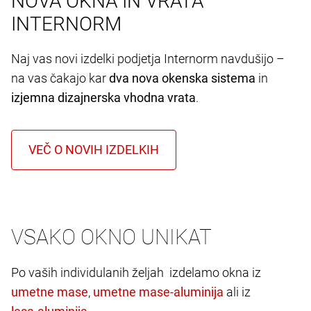
NOVA OKNA IN VRATA
INTERNORM
Naj vas novi izdelki podjetja Internorm navdušijo –
na vas čakajo kar
dva nova okenska sistema
in
izjemna dizajnerska vhodna vrata
.
VSAKO OKNO UNIKAT
Po vaših individulanih željah izdelamo okna iz
,
ali iz