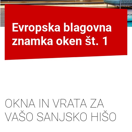
Evropska blagovna
znamka oken št. 1
OKNA IN VRATA ZA
VAŠO SANJSKO HIŠO