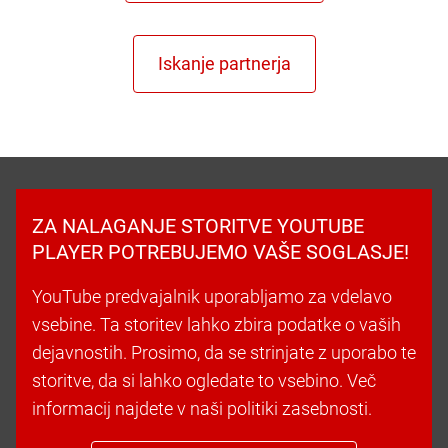
ZA NALAGANJE STORITVE YOUTUBE
PLAYER POTREBUJEMO VAŠE SOGLASJE!
YouTube predvajalnik uporabljamo za vdelavo
vsebine. Ta storitev lahko zbira podatke o vaših
dejavnostih. Prosimo, da se strinjate z uporabo te
storitve, da si lahko ogledate to vsebino. Več
informacij najdete v naši politiki zasebnosti.