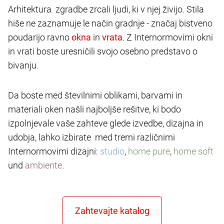
Arhitektura zgradbe zrcali ljudi, ki v njej živijo. Stila
hiše ne zaznamuje le način gradnje - značaj bistveno
poudarijo ravno
in
. Z Internormovimi okni
in vrati boste uresničili svojo osebno predstavo o
bivanju.
Da boste med številnimi oblikami, barvami in
materiali oken našli najboljše rešitve, ki bodo
izpolnjevale vaše zahteve glede izvedbe, dizajna in
udobja, lahko izbirate med tremi različnimi
Internormovimi dizajni:
studio
,
home pure
,
home soft
und
ambiente
.