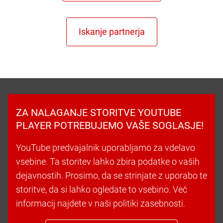
ZA NALAGANJE STORITVE YOUTUBE
PLAYER POTREBUJEMO VAŠE SOGLASJE!
YouTube predvajalnik uporabljamo za vdelavo
vsebine. Ta storitev lahko zbira podatke o vaših
dejavnostih. Prosimo, da se strinjate z uporabo te
storitve, da si lahko ogledate to vsebino. Več
informacij najdete v naši politiki zasebnosti.