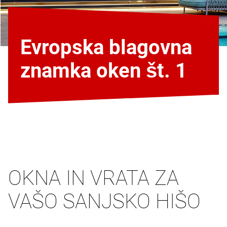
Evropska blagovna
znamka oken št. 1
OKNA IN VRATA ZA
VAŠO SANJSKO HIŠO