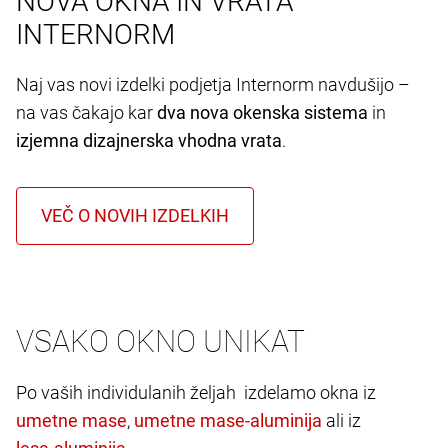
NOVA OKNA IN VRATA
INTERNORM
Naj vas novi izdelki podjetja Internorm navdušijo –
na vas čakajo kar
dva nova okenska sistema
in
izjemna dizajnerska vhodna vrata
.
VSAKO OKNO UNIKAT
Po vaših individulanih željah izdelamo okna iz
,
ali iz