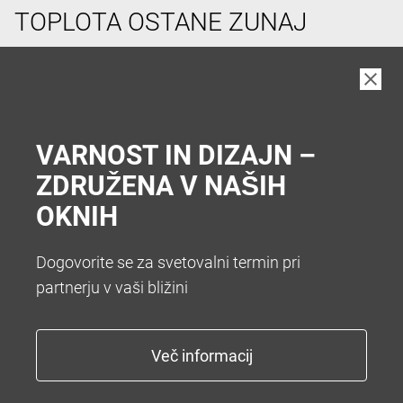
TOPLOTA OSTANE ZUNAJ
V vročih poletnih dneh si pogosto želimo hladen
prostor v hiši. Da vam zato ni treba hoditi v klet vam
nudimo številne sisteme za senčenje. Želite popolno
zatemnitev z roletami ali optimalno zatemnitev z
VARNOST IN DIZAJN –
zunanjimi žaluzijami.
ZDRUŽENA V NAŠIH
OKNIH
Dogovorite se za svetovalni termin pri
partnerju v vaši bližini
KONEC Z NADLEŽNIM