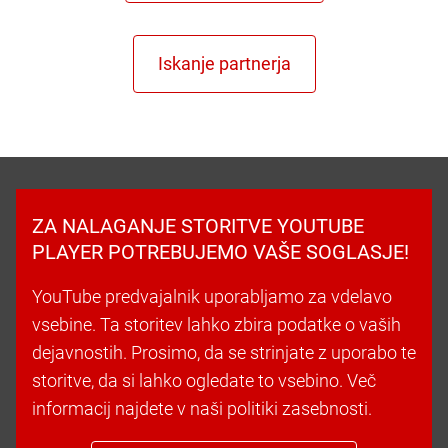
ZA NALAGANJE STORITVE YOUTUBE
PLAYER POTREBUJEMO VAŠE SOGLASJE!
YouTube predvajalnik uporabljamo za vdelavo
vsebine. Ta storitev lahko zbira podatke o vaših
dejavnostih. Prosimo, da se strinjate z uporabo te
storitve, da si lahko ogledate to vsebino. Več
informacij najdete v naši politiki zasebnosti.