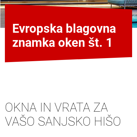
Evropska blagovna
znamka oken št. 1
OKNA IN VRATA ZA
VAŠO SANJSKO HIŠO