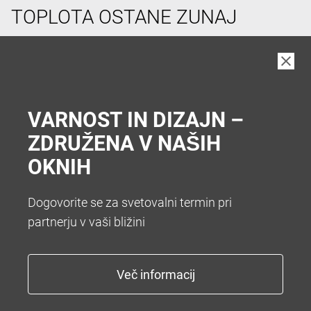
TOPLOTA OSTANE ZUNAJ
V vročih poletnih dneh si pogosto želimo hladen
prostor v hiši. Da vam zato ni treba hoditi v klet vam
nudimo številne sisteme za senčenje. Želite popolno
zatemnitev z roletami ali optimalno zatemnitev z
VARNOST IN DIZAJN –
zunanjimi žaluzijami.
ZDRUŽENA V NAŠIH
OKNIH
Dogovorite se za svetovalni termin pri
partnerju v vaši bližini
KONEC Z NADLEŽNIM