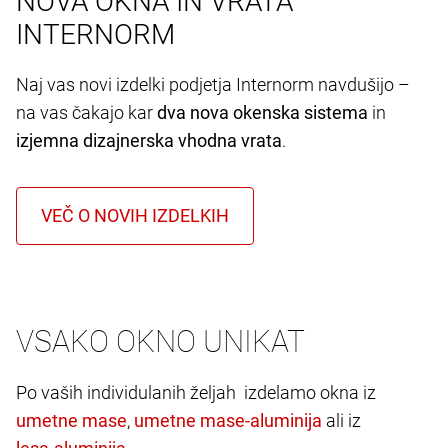
NOVA OKNA IN VRATA
INTERNORM
Naj vas novi izdelki podjetja Internorm navdušijo –
na vas čakajo kar
dva nova okenska sistema
in
izjemna dizajnerska vhodna vrata
.
VSAKO OKNO UNIKAT
Po vaših individulanih željah izdelamo okna iz
,
ali iz