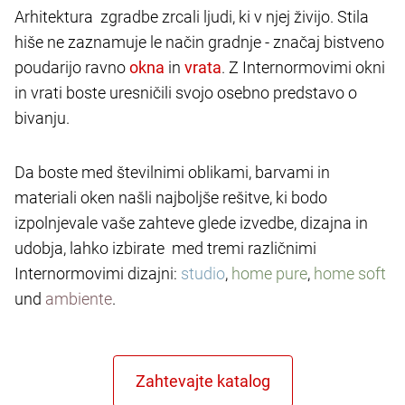
Arhitektura zgradbe zrcali ljudi, ki v njej živijo. Stila
hiše ne zaznamuje le način gradnje - značaj bistveno
poudarijo ravno
in
. Z Internormovimi okni
in vrati boste uresničili svojo osebno predstavo o
bivanju.
Da boste med številnimi oblikami, barvami in
materiali oken našli najboljše rešitve, ki bodo
izpolnjevale vaše zahteve glede izvedbe, dizajna in
udobja, lahko izbirate med tremi različnimi
Internormovimi dizajni:
studio
,
home pure
,
home soft
und
ambiente
.