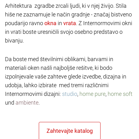
Arhitektura zgradbe zrcali ljudi, ki v njej živijo. Stila
hiše ne zaznamuje le način gradnje - značaj bistveno
poudarijo ravno
in
. Z Internormovimi okni
in vrati boste uresničili svojo osebno predstavo o
bivanju.
Da boste med številnimi oblikami, barvami in
materiali oken našli najboljše rešitve, ki bodo
izpolnjevale vaše zahteve glede izvedbe, dizajna in
udobja, lahko izbirate med tremi različnimi
Internormovimi dizajni:
studio
,
home pure
,
home soft
und
ambiente
.