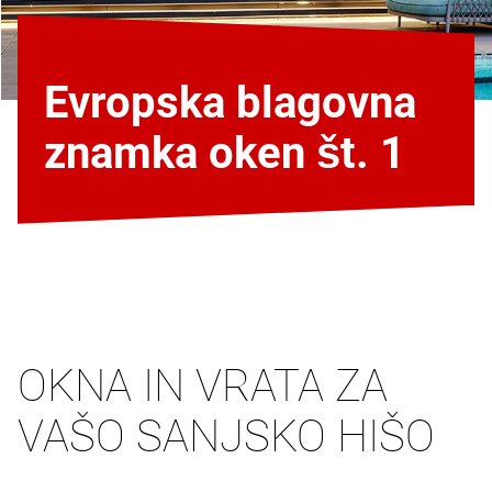
Evropska blagovna
znamka oken št. 1
OKNA IN VRATA ZA
VAŠO SANJSKO HIŠO