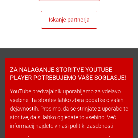
ZA NALAGANJE STORITVE YOUTUBE
PLAYER POTREBUJEMO VAŠE SOGLASJE!
YouTube predvajalnik uporabljamo za vdelavo
vsebine. Ta storitev lahko zbira podatke o vaših
dejavnostih. Prosimo, da se strinjate z uporabo te
storitve, da si lahko ogledate to vsebino. Več
informacij najdete v naši politiki zasebnosti.