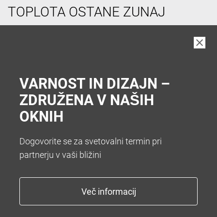
TOPLOTA OSTANE ZUNAJ
V vročih poletnih dneh si pogosto želimo hladen
prostor v hiši. Da vam zato ni treba hoditi v klet vam
nudimo številne sisteme za senčenje. Želite popolno
zatemnitev z roletami ali optimalno zatemnitev z
VARNOST IN DIZAJN –
zunanjimi žaluzijami.
ZDRUŽENA V NAŠIH
OKNIH
Dogovorite se za svetovalni termin pri
partnerju v vaši bližini
KONEC Z NADLEŽNIM