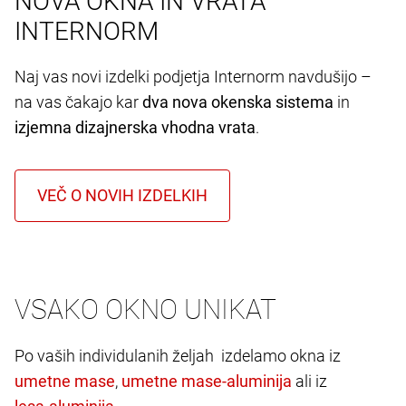
NOVA OKNA IN VRATA
INTERNORM
Naj vas novi izdelki podjetja Internorm navdušijo –
na vas čakajo kar
dva nova okenska sistema
in
izjemna dizajnerska vhodna vrata
.
VSAKO OKNO UNIKAT
Po vaših individulanih željah izdelamo okna iz
,
ali iz