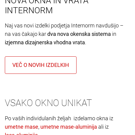
NOVA OKNA IN VRATA
INTERNORM
Naj vas novi izdelki podjetja Internorm navdušijo –
na vas čakajo kar
dva nova okenska sistema
in
izjemna dizajnerska vhodna vrata
.
VSAKO OKNO UNIKAT
Po vaših individulanih željah izdelamo okna iz
,
ali iz