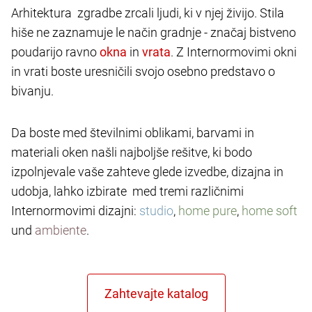
Arhitektura zgradbe zrcali ljudi, ki v njej živijo. Stila
hiše ne zaznamuje le način gradnje - značaj bistveno
poudarijo ravno
in
. Z Internormovimi okni
in vrati boste uresničili svojo osebno predstavo o
bivanju.
Da boste med številnimi oblikami, barvami in
materiali oken našli najboljše rešitve, ki bodo
izpolnjevale vaše zahteve glede izvedbe, dizajna in
udobja, lahko izbirate med tremi različnimi
Internormovimi dizajni:
studio
,
home pure
,
home soft
und
ambiente
.