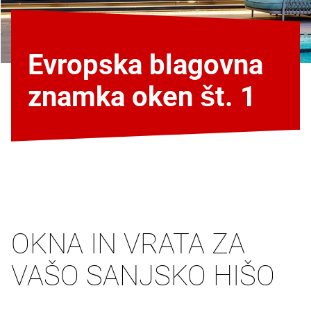
Evropska blagovna
znamka oken št. 1
OKNA IN VRATA ZA
VAŠO SANJSKO HIŠO