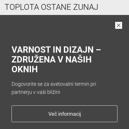
TOPLOTA OSTANE ZUNAJ
V vročih poletnih dneh si pogosto želimo hladen
prostor v hiši. Da vam zato ni treba hoditi v klet vam
nudimo številne sisteme za senčenje. Želite popolno
zatemnitev z roletami ali optimalno zatemnitev z
VARNOST IN DIZAJN –
zunanjimi žaluzijami.
ZDRUŽENA V NAŠIH
OKNIH
Dogovorite se za svetovalni termin pri
partnerju v vaši bližini
KONEC Z NADLEŽNIM