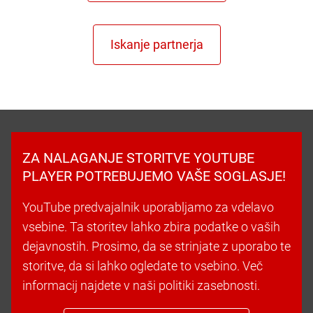
ZA NALAGANJE STORITVE YOUTUBE
PLAYER POTREBUJEMO VAŠE SOGLASJE!
YouTube predvajalnik uporabljamo za vdelavo
vsebine. Ta storitev lahko zbira podatke o vaših
dejavnostih. Prosimo, da se strinjate z uporabo te
storitve, da si lahko ogledate to vsebino. Več
informacij najdete v naši politiki zasebnosti.